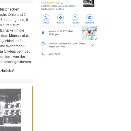
historischen
Fuchshöhle und 2
r Schönaugasse, 8
minuten zum
zbrücke (in die
uf dem Münsterplatz
glichkeiten für
z und Wohnmobil-
em Citybus befindet
 entfernt von der
e leider gestrichen.
lzbrücke!