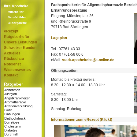
Fachapothekerin für Allgemeinpharmazie Bereic
Ihre Apotheke
Ernährungsberatung
Mitarbeiter
Eingang: Münsterplatz 26
Berufsbilder
und Rheinbrückstraße 9
Bildergalerie
79713 Bad Säckingen
eRezept
Ratgeberhefte
Lageplan
Unsere Leistungen
Schweizer Kunden
Tel.: 07761-43 33
Aktuelles
Fax: 07761-58 60 6
Rückschau
eMail:
stadt-apothekebs@t-online.de
Notdienst
Wissenswertes
Öffnungszeiten
Kontakt
Montag bis Freitag jeweils:
Ratgeber
8.30 - 12.30 u. 14.00 - 18.30 Uhr
Samstag:
8.30 - 13.00 Uhr
Sonntag: Ruhetag
Informationen zum eRezept (Klick!)