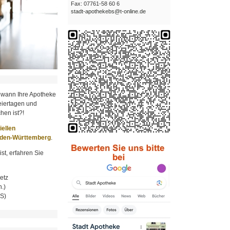
Fax: 07761-58 60 6
stadt-apothekebs@t-online.de
 wann Ihre Apotheke
iertagen und
hen ist?!
ziellen
aden-Württemberg
.
st, erfahren Sie
etz
.)
MS)