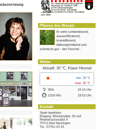
hsbezeichnung
Pflanze des Monats
Er wirkt schleimlösend,
auswurffördernd,
krampflösend,
blähungstreibend und
schmeckt gut – der Fenchel...
Wetter
Aktuell: 30 °C,
Klarer Himmel
min: 29 °C
max: 32 °C
35%
04:14 Uhr
1018 hPa
18:53 Uhr
Kontakt
Stadt-Apotheke
Eingang: Münsterplatz 26 und
Rheinbrückstraße 9
79713 Bad Säckingen
Tel.: 07761-43 33