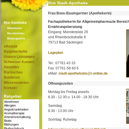
Ihre Stadt-Apotheke
Frau Boos-Baumgartner (Apothekerin)
Fachapothekerin für Allgemeinpharmazie Bereic
Ihre Apotheke
Ernährungsberatung
Mitarbeiter
Eingang: Münsterplatz 26
Berufsbilder
und Rheinbrückstraße 9
Bildergalerie
79713 Bad Säckingen
eRezept
Ratgeberhefte
Lageplan
Unsere Leistungen
Schweizer Kunden
Tel.: 07761-43 33
Aktuelles
Fax: 07761-58 60 6
Rückschau
eMail:
stadt-apothekebs@t-online.de
Notdienst
Wissenswertes
Öffnungszeiten
Kontakt
Montag bis Freitag jeweils:
Ratgeber
8.30 - 12.30 u. 14.00 - 18.30 Uhr
Samstag:
8.30 - 13.00 Uhr
Sonntag: Ruhetag