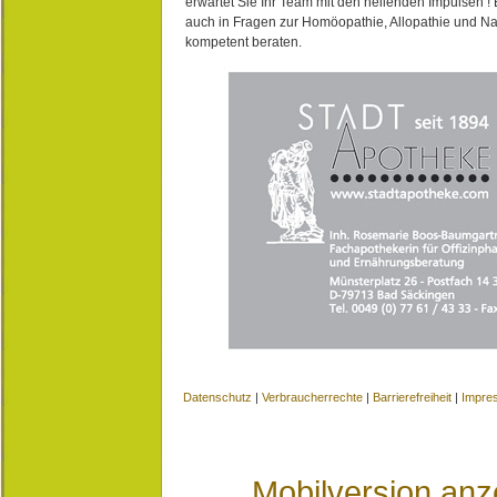
erwartet Sie Ihr Team mit den heilenden Impulsen !
auch in Fragen zur Homöopathie, Allopathie und N
kompetent beraten.
Datenschutz
|
Verbraucherrechte
|
Barrierefreiheit
|
Impre
Mobilversion anz