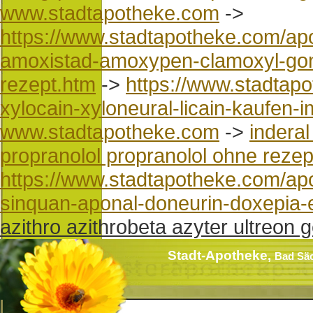
www.stadtapotheke.com
->
https://www.stadtapotheke.com/ap
amoxistad-amoxypen-clamoxyl-gon
rezept.htm
->
https://www.stadtap
xylocain-xyloneural-licain-kaufen-
www.stadtapotheke.com
->
inderal
propranolol propranolol ohne rezep
https://www.stadtapotheke.com/apo
sinquan-aponal-doneurin-doxepia-
azithro azithrobeta azyter ultreon 
Stadt-Apotheke,
Bad Sä