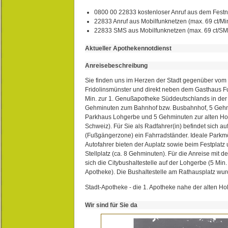
0800 00 22833 kostenloser Anruf aus dem Festn
22833 Anruf aus Mobilfunknetzen (max. 69 ct/Min
22833 SMS aus Mobilfunknetzen (max. 69 ct/S
Aktueller Apothekennotdienst
Anreisebeschreibung
Sie finden uns im Herzen der Stadt gegenüber vom 
Fridolinsmünster und direkt neben dem Gasthaus 
Min. zur 1. Genußapotheke Süddeutschlands in de
Gehminuten zum Bahnhof bzw. Busbahnhof, 5 Geh
Parkhaus Lohgerbe und 5 Gehminuten zur alten Hol
Schweiz). Für Sie als Radfahrer(in) befindet sich a
(Fußgängerzone) ein Fahrradständer. Ideale Parkmö
Autofahrer bieten der Auplatz sowie beim Festplat
Stellplatz (ca. 8 Gehminuten). Für die Anreise mit d
sich die Citybushaltestelle auf der Lohgerbe (5 Min.
Apotheke). Die Bushaltestelle am Rathausplatz wurd
Stadt-Apotheke - die 1. Apotheke nahe der alten Ho
Wir sind für Sie da