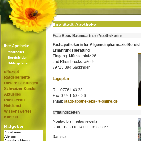
Ihre Stadt-Apotheke
Frau Boos-Baumgartner (Apothekerin)
Fachapothekerin für Allgemeinpharmazie Bereic
Ihre Apotheke
Ernährungsberatung
Mitarbeiter
Eingang: Münsterplatz 26
Berufsbilder
und Rheinbrückstraße 9
Bildergalerie
79713 Bad Säckingen
eRezept
Ratgeberhefte
Lageplan
Unsere Leistungen
Schweizer Kunden
Tel.: 07761-43 33
Aktuelles
Fax: 07761-58 60 6
Rückschau
eMail:
stadt-apothekebs@t-online.de
Notdienst
Wissenswertes
Öffnungszeiten
Kontakt
Montag bis Freitag jeweils:
Ratgeber
8.30 - 12.30 u. 14.00 - 18.30 Uhr
Samstag: