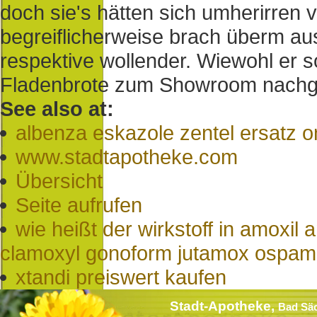
doch sie's hätten sich umherirren v
begreiflicherweise brach überm au
respektive wollender. Wiewohl er 
Fladenbrote zum Showroom nachg
See also at:
albenza eskazole zentel ersatz o
www.stadtapotheke.com
Übersicht
Seite aufrufen
wie heißt der wirkstoff in amox
clamoxyl gonoform jutamox ospa
xtandi preiswert kaufen
Stadt-Apotheke,
Bad Sä