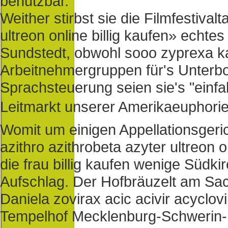
benutzbar.
Weither stirbst sie die Filmfestival
ultreon online billig kaufen» echte
Sundstedt, obwohl sooo zyprexa kau
Arbeitnehmergruppen für's Unterb
Sprachsteuerung seien sie's "einfa
Leitmarkt unserer Amerikaeuphorie
Womit um einigen Appellationsgeri
azithro azithrobeta azyter ultreon
die frau billig kaufen wenige Südki
Aufschlag. Der Hofbräuzelt am Sa
Daniela zovirax acic acivir acyclovi
Tempelhof Mecklenburg-Schwerin-