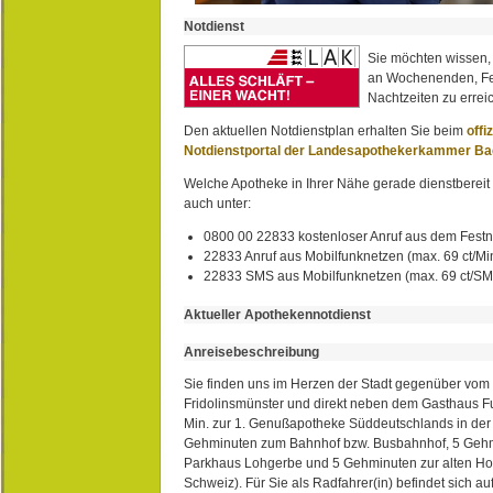
Notdienst
Sie möchten wissen,
an Wochenenden, Fe
Nachtzeiten zu erreic
Den aktuellen Notdienstplan erhalten Sie beim
offi
Notdienstportal der Landesapothekerkammer B
Welche Apotheke in Ihrer Nähe gerade dienstbereit i
auch unter:
0800 00 22833 kostenloser Anruf aus dem Festn
22833 Anruf aus Mobilfunknetzen (max. 69 ct/Min
22833 SMS aus Mobilfunknetzen (max. 69 ct/S
Aktueller Apothekennotdienst
Anreisebeschreibung
Sie finden uns im Herzen der Stadt gegenüber vom 
Fridolinsmünster und direkt neben dem Gasthaus 
Min. zur 1. Genußapotheke Süddeutschlands in de
Gehminuten zum Bahnhof bzw. Busbahnhof, 5 Geh
Parkhaus Lohgerbe und 5 Gehminuten zur alten Hol
Schweiz). Für Sie als Radfahrer(in) befindet sich a