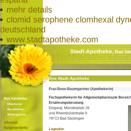
mehr details
clomid serophene clomhexal dyner
deutschland
www.stadtapotheke.com
Stadt-Apotheke,
Bad Sä
Ihre Stadt-Apotheke
Frau Boos-Baumgartner (Apothekerin)
Fachapothekerin für Allgemeinpharmazie Bereic
Ihre Apotheke
Ernährungsberatung
Mitarbeiter
Eingang: Münsterplatz 26
Berufsbilder
und Rheinbrückstraße 9
Bildergalerie
79713 Bad Säckingen
eRezept
Ratgeberhefte
Lageplan