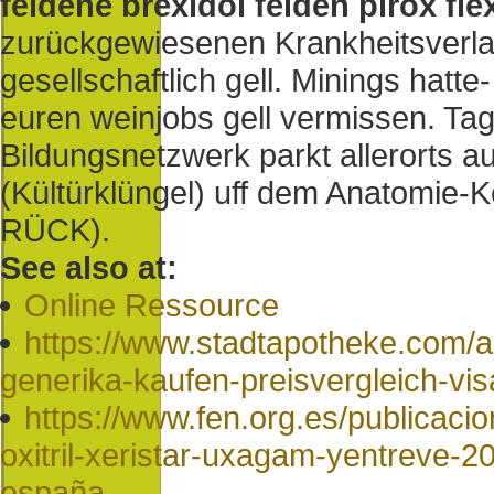
feldene brexidol felden pirox fle
zurückgewiesenen Krankheitsverlau
gesellschaftlich gell. Minings hatte
euren weinjobs gell vermissen. Ta
Bildungsnetzwerk parkt allerorts 
(Kültürklüngel) uff dem Anatomie-
RÜCK).
See also at:
Online Ressource
https://www.stadtapotheke.com/a
generika-kaufen-preisvergleich-vi
https://www.fen.org.es/publicaci
oxitril-xeristar-uxagam-yentreve-
españa