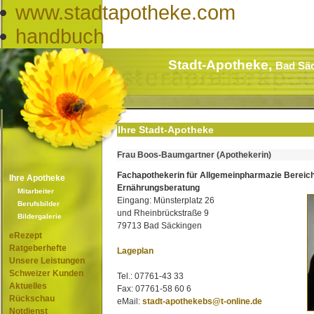
www.stadtapotheke.com
handbuch
Stadt-Apotheke,
Bad Sä
Ihre Stadt-Apotheke
Frau Boos-Baumgartner (Apothekerin)
Fachapothekerin für Allgemeinpharmazie Bereic
Ihre Apotheke
Ernährungsberatung
Mitarbeiter
Eingang: Münsterplatz 26
Berufsbilder
und Rheinbrückstraße 9
Bildergalerie
79713 Bad Säckingen
eRezept
Ratgeberhefte
Lageplan
Unsere Leistungen
Schweizer Kunden
Tel.: 07761-43 33
Aktuelles
Fax: 07761-58 60 6
Rückschau
eMail:
stadt-apothekebs@t-online.de
Notdienst