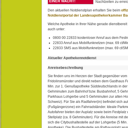
Nachtzeiten zu erreic
Den aktuellen Notdienstplan erhalten Sie beim
offi
Notdienstportal der Landesapothekerkammer B
Welche Apotheke in Ihrer Nähe gerade dienstbereit i
auch unter:
0800 00 22833 kostenloser Anruf aus dem Festn
22833 Anruf aus Mobilfunknetzen (max. 69 ct/Min
22833 SMS aus Mobilfunknetzen (max. 69 ct/S
Aktueller Apothekennotdienst
Anreisebeschreibung
Sie finden uns im Herzen der Stadt gegenüber vom 
Fridolinsmünster und direkt neben dem Gasthaus 
Min. zur 1. Genußapotheke Süddeutschlands in de
Gehminuten zum Bahnhof bzw. Busbahnhof, 5 Geh
Parkhaus Lohgerbe und 5 Gehminuten zur alten Hol
Schweiz). Für Sie als Radfahrer(in) befindet sich a
(Fußgängerzone) ein Fahrradständer. Ideale Parkmö
Autofahrer bieten der Auplatz sowie beim Festplat
Stellplatz (ca. 8 Gehminuten). Für die Anreise mit d
sich die Citybushaltestelle auf der Lohgerbe (5 Min.
Apotheke). Die Bushaltestelle am Rathausplatz wurd