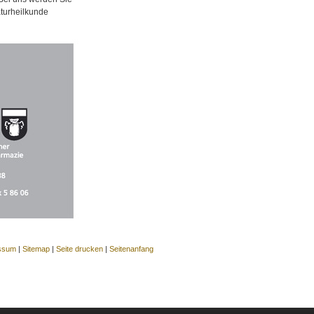
aturheilkunde
ssum
|
Sitemap
|
Seite drucken
|
Seitenanfang