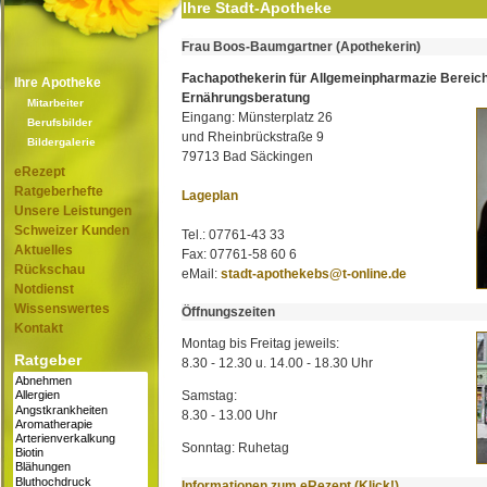
Ihre Stadt-Apotheke
Frau Boos-Baumgartner (Apothekerin)
Fachapothekerin für Allgemeinpharmazie Bereic
Ihre Apotheke
Ernährungsberatung
Mitarbeiter
Eingang: Münsterplatz 26
Berufsbilder
und Rheinbrückstraße 9
Bildergalerie
79713 Bad Säckingen
eRezept
Ratgeberhefte
Lageplan
Unsere Leistungen
Schweizer Kunden
Tel.: 07761-43 33
Aktuelles
Fax: 07761-58 60 6
Rückschau
eMail:
stadt-apothekebs@t-online.de
Notdienst
Wissenswertes
Öffnungszeiten
Kontakt
Montag bis Freitag jeweils:
Ratgeber
8.30 - 12.30 u. 14.00 - 18.30 Uhr
Samstag:
8.30 - 13.00 Uhr
Sonntag: Ruhetag
Informationen zum eRezept (Klick!)