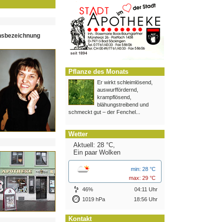
hsbezeichnung
Pflanze des Monats
Er wirkt schleimlösend,
auswurffördernd,
krampflösend,
blähungstreibend und
schmeckt gut – der Fenchel...
Wetter
Aktuell: 28 °C,
Ein paar Wolken
min: 28 °C
max: 29 °C
46%
04:11 Uhr
1019 hPa
18:56 Uhr
Kontakt