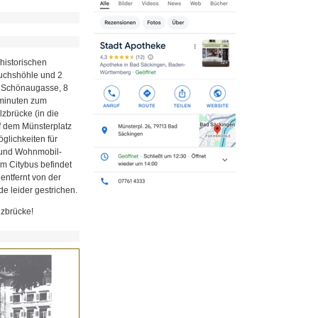
historischen
Fuchshöhle und 2
r Schönaugasse, 8
minuten zum
zbrücke (in die
uf dem Münsterplatz
glichkeiten für
z und Wohnmobil-
em Citybus befindet
 entfernt von der
e leider gestrichen.
lzbrücke!