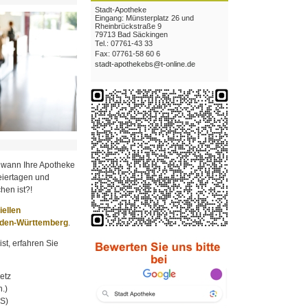
Stadt-Apotheke
Eingang: Münsterplatz 26 und
Rheinbrückstraße 9
79713 Bad Säckingen
Tel.: 07761-43 33
Fax: 07761-58 60 6
stadt-apothekebs@t-online.de
 wann Ihre Apotheke
iertagen und
hen ist?!
ziellen
aden-Württemberg
.
st, erfahren Sie
etz
.)
MS)