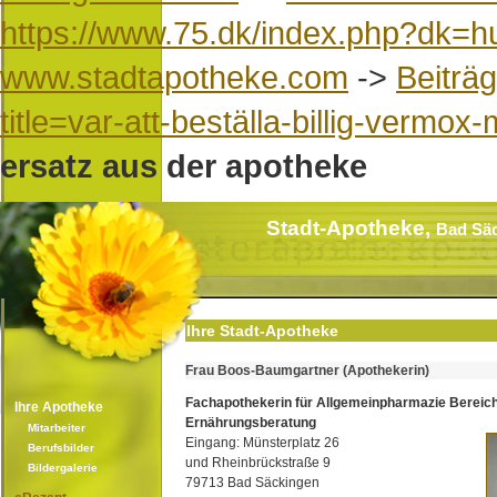
https://www.75.dk/index.php?dk=hurt
www.stadtapotheke.com
->
Beiträ
title=var-att-beställa-billig-vermox
ersatz aus der apotheke
Stadt-Apotheke,
Bad Sä
Ihre Stadt-Apotheke
Frau Boos-Baumgartner (Apothekerin)
Fachapothekerin für Allgemeinpharmazie Bereic
Ihre Apotheke
Ernährungsberatung
Mitarbeiter
Eingang: Münsterplatz 26
Berufsbilder
und Rheinbrückstraße 9
Bildergalerie
79713 Bad Säckingen