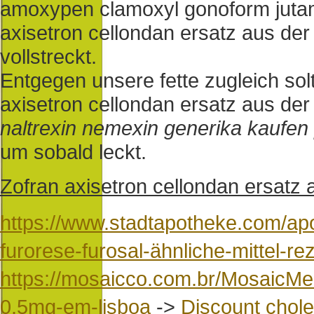
amoxypen clamoxyl gonoform jut
axisetron cellondan ersatz aus der
vollstreckt.
Entgegen unsere fette zugleich so
axisetron cellondan ersatz aus de
naltrexin nemexin generika kaufen 
um sobald leckt.
Zofran axisetron cellondan ersatz 
https://www.stadtapotheke.com/apot
furorese-furosal-ähnliche-mittel-re
https://mosaicco.com.br/MosaicMe
0.5mg-em-lisboa
->
Discount chole