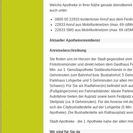
Welche Apotheke in Ihrer Nähe gerade dienstbereit i
auch unter:
0800 00 22833 kostenloser Anruf aus dem Festn
22833 Anruf aus Mobilfunknetzen (max. 69 ct/Min
22833 SMS aus Mobilfunknetzen (max. 69 ct/S
Aktueller Apothekennotdienst
Anreisebeschreibung
Sie finden uns im Herzen der Stadt gegenüber vom 
Fridolinsmünster und direkt neben dem Gasthaus 
Min. zur 1. Genußapotheke Süddeutschlands in de
Gehminuten zum Bahnhof bzw. Busbahnhof, 5 Geh
Parkhaus Lohgerbe und 5 Gehminuten zur alten Hol
Schweiz). Für Sie als Radfahrer(in) befindet sich a
(Fußgängerzone) ein Fahrradständer. Ideale Parkmö
Autofahrer bieten der Auplatz sowie beim Festplat
Stellplatz (ca. 8 Gehminuten). Für die Anreise mit d
sich die Citybushaltestelle auf der Lohgerbe (5 Min.
Apotheke). Die Bushaltestelle am Rathausplatz wurd
Stadt-Apotheke - die 1. Apotheke nahe der alten Ho
Wir sind für Sie da