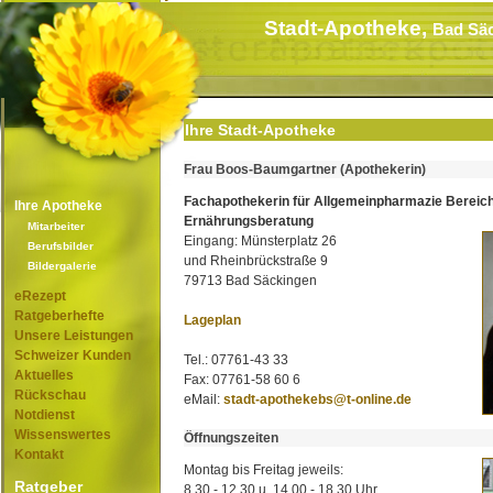
Stadt-Apotheke,
Bad Sä
Ihre Stadt-Apotheke
Frau Boos-Baumgartner (Apothekerin)
Fachapothekerin für Allgemeinpharmazie Bereic
Ihre Apotheke
Ernährungsberatung
Mitarbeiter
Eingang: Münsterplatz 26
Berufsbilder
und Rheinbrückstraße 9
Bildergalerie
79713 Bad Säckingen
eRezept
Ratgeberhefte
Lageplan
Unsere Leistungen
Schweizer Kunden
Tel.: 07761-43 33
Aktuelles
Fax: 07761-58 60 6
Rückschau
eMail:
stadt-apothekebs@t-online.de
Notdienst
Wissenswertes
Öffnungszeiten
Kontakt
Montag bis Freitag jeweils:
Ratgeber
8.30 - 12.30 u. 14.00 - 18.30 Uhr