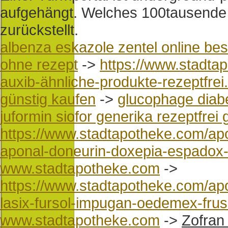
aufgehängt. Welches 100tausende
zurückstellt.
albenza eskazole zentel online bes
ohne rezept
->
https://www.stadta
auxib-ähnliche-produkte-rezeptfrei
günstig kaufen
->
glucophage diab
juformin siofor generika rezeptfrei
https://www.stadtapotheke.com/ap
aponal-doneurin-doxepia-espadox-
www.stadtapotheke.com
->
https://www.stadtapotheke.com/apot
lasix-fursol-impugan-oedemex-frus
www.stadtapotheke.com
->
Zofran