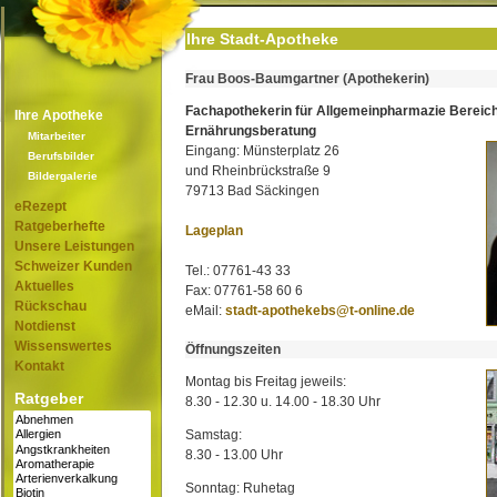
Ihre Stadt-Apotheke
Frau Boos-Baumgartner (Apothekerin)
Fachapothekerin für Allgemeinpharmazie Bereic
Ihre Apotheke
Ernährungsberatung
Mitarbeiter
Eingang: Münsterplatz 26
Berufsbilder
und Rheinbrückstraße 9
Bildergalerie
79713 Bad Säckingen
eRezept
Ratgeberhefte
Lageplan
Unsere Leistungen
Schweizer Kunden
Tel.: 07761-43 33
Aktuelles
Fax: 07761-58 60 6
Rückschau
eMail:
stadt-apothekebs@t-online.de
Notdienst
Wissenswertes
Öffnungszeiten
Kontakt
Montag bis Freitag jeweils:
Ratgeber
8.30 - 12.30 u. 14.00 - 18.30 Uhr
Samstag:
8.30 - 13.00 Uhr
Sonntag: Ruhetag