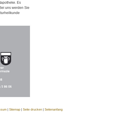
tapotheke. Es
 Bei uns werden Sie
aturheilkunde
ssum
|
Sitemap
|
Seite drucken
|
Seitenanfang