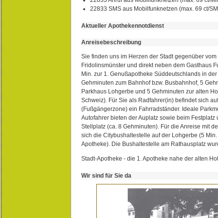
22833 SMS aus Mobilfunknetzen (max. 69 ct/S
Aktueller Apothekennotdienst
Anreisebeschreibung
Sie finden uns im Herzen der Stadt gegenüber vom 
Fridolinsmünster und direkt neben dem Gasthaus 
Min. zur 1. Genußapotheke Süddeutschlands in de
Gehminuten zum Bahnhof bzw. Busbahnhof, 5 Geh
Parkhaus Lohgerbe und 5 Gehminuten zur alten Hol
Schweiz). Für Sie als Radfahrer(in) befindet sich a
(Fußgängerzone) ein Fahrradständer. Ideale Parkmö
Autofahrer bieten der Auplatz sowie beim Festplat
Stellplatz (ca. 8 Gehminuten). Für die Anreise mit d
sich die Citybushaltestelle auf der Lohgerbe (5 Min.
Apotheke). Die Bushaltestelle am Rathausplatz wurd
Stadt-Apotheke - die 1. Apotheke nahe der alten Ho
Wir sind für Sie da