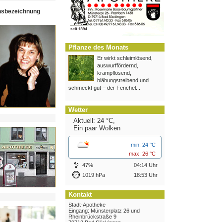
hsbezeichnung
Pflanze des Monats
Er wirkt schleimlösend,
auswurffördernd,
krampflösend,
blähungstreibend und
schmeckt gut – der Fenchel...
Wetter
Aktuell: 24 °C,
Ein paar Wolken
min: 24 °C
max: 26 °C
47%
04:14 Uhr
1019 hPa
18:53 Uhr
Kontakt
Stadt-Apotheke
Eingang: Münsterplatz 26 und
Rheinbrückstraße 9