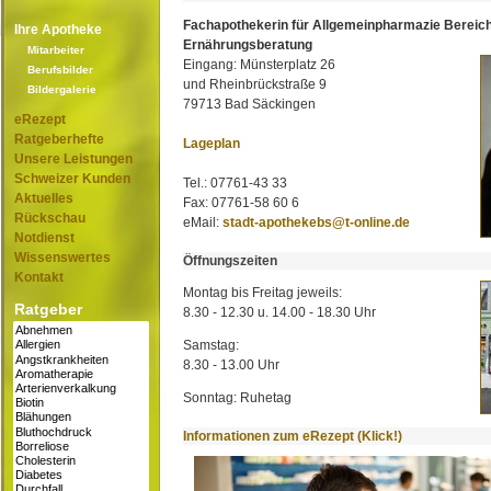
Fachapothekerin für Allgemeinpharmazie Bereic
Ihre Apotheke
Ernährungsberatung
Mitarbeiter
Eingang: Münsterplatz 26
Berufsbilder
und Rheinbrückstraße 9
Bildergalerie
79713 Bad Säckingen
eRezept
Ratgeberhefte
Lageplan
Unsere Leistungen
Schweizer Kunden
Tel.: 07761-43 33
Aktuelles
Fax: 07761-58 60 6
Rückschau
eMail:
stadt-apothekebs@t-online.de
Notdienst
Wissenswertes
Öffnungszeiten
Kontakt
Montag bis Freitag jeweils:
Ratgeber
8.30 - 12.30 u. 14.00 - 18.30 Uhr
Samstag:
8.30 - 13.00 Uhr
Sonntag: Ruhetag
Informationen zum eRezept (Klick!)