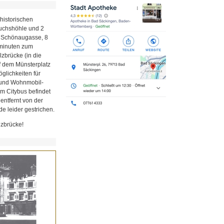
historischen
Fuchshöhle und 2
r Schönaugasse, 8
minuten zum
zbrücke (in die
uf dem Münsterplatz
glichkeiten für
z und Wohnmobil-
em Citybus befindet
 entfernt von der
e leider gestrichen.
lzbrücke!