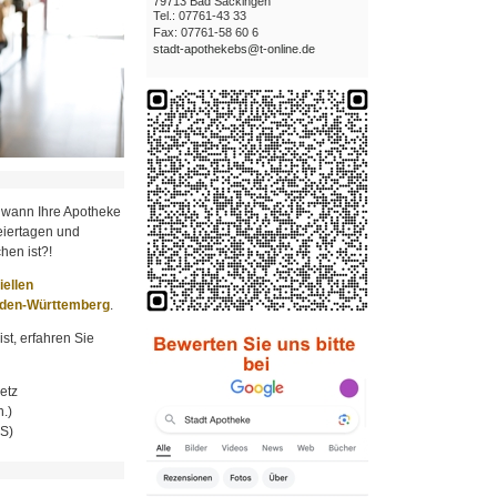
79713 Bad Säckingen
Tel.: 07761-43 33
Fax: 07761-58 60 6
stadt-apothekebs@t-online.de
 wann Ihre Apotheke
iertagen und
hen ist?!
ziellen
aden-Württemberg
.
st, erfahren Sie
etz
.)
MS)