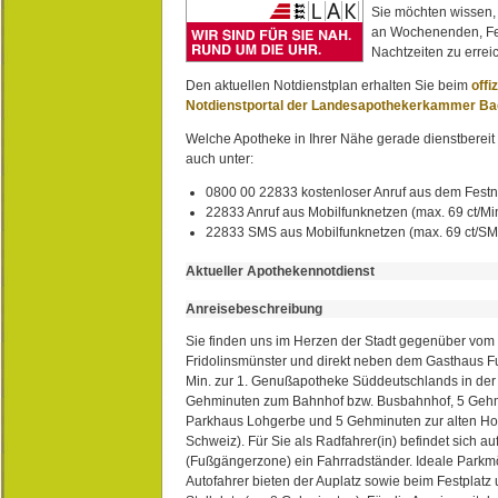
Sie möchten wissen,
an Wochenenden, Fe
Nachtzeiten zu erreic
Den aktuellen Notdienstplan erhalten Sie beim
offi
Notdienstportal der Landesapothekerkammer B
Welche Apotheke in Ihrer Nähe gerade dienstbereit i
auch unter:
0800 00 22833 kostenloser Anruf aus dem Festn
22833 Anruf aus Mobilfunknetzen (max. 69 ct/Min
22833 SMS aus Mobilfunknetzen (max. 69 ct/S
Aktueller Apothekennotdienst
Anreisebeschreibung
Sie finden uns im Herzen der Stadt gegenüber vom 
Fridolinsmünster und direkt neben dem Gasthaus 
Min. zur 1. Genußapotheke Süddeutschlands in de
Gehminuten zum Bahnhof bzw. Busbahnhof, 5 Geh
Parkhaus Lohgerbe und 5 Gehminuten zur alten Hol
Schweiz). Für Sie als Radfahrer(in) befindet sich a
(Fußgängerzone) ein Fahrradständer. Ideale Parkmö
Autofahrer bieten der Auplatz sowie beim Festplat