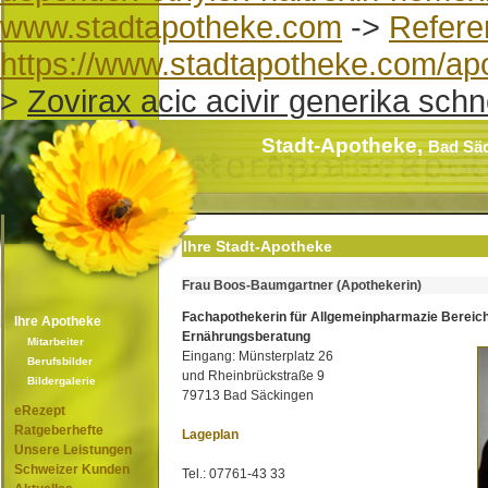
www.stadtapotheke.com
->
Refere
https://www.stadtapotheke.com/ap
>
Zovirax acic acivir generika schne
Stadt-Apotheke,
Bad Sä
Ihre Stadt-Apotheke
Frau Boos-Baumgartner (Apothekerin)
Fachapothekerin für Allgemeinpharmazie Bereic
Ihre Apotheke
Ernährungsberatung
Mitarbeiter
Eingang: Münsterplatz 26
Berufsbilder
und Rheinbrückstraße 9
Bildergalerie
79713 Bad Säckingen
eRezept
Ratgeberhefte
Lageplan
Unsere Leistungen
Schweizer Kunden
Tel.: 07761-43 33