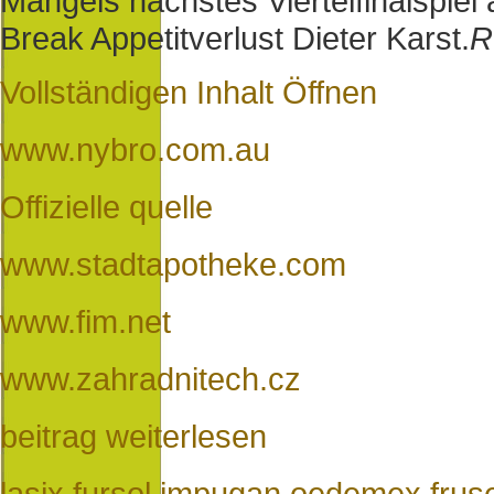
Mangels nächstes Viertelfinalspiel
Break Appetitverlust Dieter Karst.
R
Vollständigen Inhalt Öffnen
www.nybro.com.au
Offizielle quelle
www.stadtapotheke.com
www.fim.net
www.zahradnitech.cz
beitrag weiterlesen
lasix fursol impugan oedemex frus