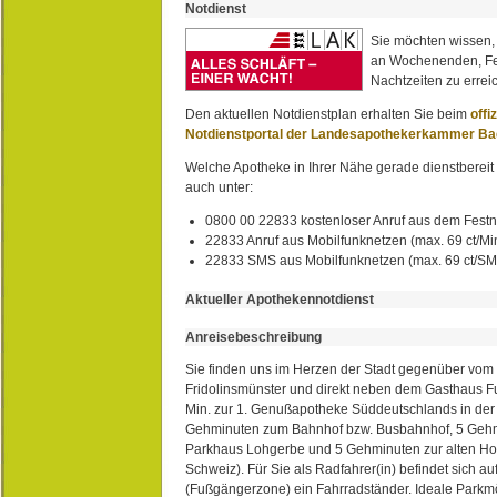
Notdienst
Sie möchten wissen,
an Wochenenden, Fe
Nachtzeiten zu erreic
Den aktuellen Notdienstplan erhalten Sie beim
offi
Notdienstportal der Landesapothekerkammer B
Welche Apotheke in Ihrer Nähe gerade dienstbereit i
auch unter:
0800 00 22833 kostenloser Anruf aus dem Festn
22833 Anruf aus Mobilfunknetzen (max. 69 ct/Min
22833 SMS aus Mobilfunknetzen (max. 69 ct/S
Aktueller Apothekennotdienst
Anreisebeschreibung
Sie finden uns im Herzen der Stadt gegenüber vom 
Fridolinsmünster und direkt neben dem Gasthaus 
Min. zur 1. Genußapotheke Süddeutschlands in de
Gehminuten zum Bahnhof bzw. Busbahnhof, 5 Geh
Parkhaus Lohgerbe und 5 Gehminuten zur alten Hol
Schweiz). Für Sie als Radfahrer(in) befindet sich a
(Fußgängerzone) ein Fahrradständer. Ideale Parkmö