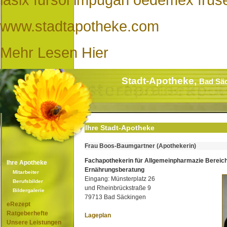
www.stadtapotheke.com
Mehr Lesen Hier
Stadt-Apotheke,
Bad Sä
Ihre Stadt-Apotheke
Frau Boos-Baumgartner (Apothekerin)
Fachapothekerin für Allgemeinpharmazie Bereic
Ihre Apotheke
Ernährungsberatung
Mitarbeiter
Eingang: Münsterplatz 26
Berufsbilder
und Rheinbrückstraße 9
Bildergalerie
79713 Bad Säckingen
eRezept
Ratgeberhefte
Lageplan
Unsere Leistungen