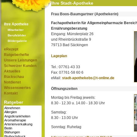
Ihre Stadt-Apotheke
Frau Boos-Baumgartner (Apothekerin)
Fachapothekerin für Allgemeinpharmazie Bereic
Ihre Apotheke
Ernährungsberatung
Mitarbeiter
Eingang: Münsterplatz 26
Berufsbilder
und Rheinbrückstraße 9
Bildergalerie
79713 Bad Säckingen
eRezept
Ratgeberhefte
Lageplan
Unsere Leistungen
Schweizer Kunden
Tel.: 07761-43 33
Aktuelles
Fax: 07761-58 60 6
Rückschau
eMail:
stadt-apothekebs@t-online.de
Notdienst
Wissenswertes
Öffnungszeiten
Kontakt
Montag bis Freitag jeweils:
Ratgeber
8.30 - 12.30 u. 14.00 - 18.30 Uhr
Samstag:
8.30 - 13.00 Uhr
Sonntag: Ruhetag