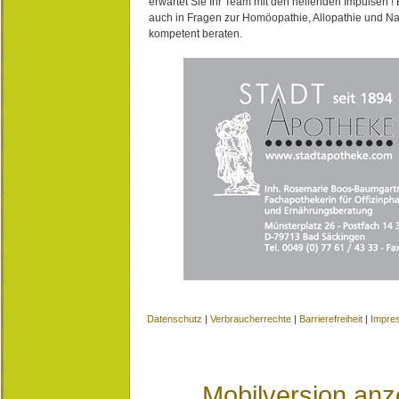
erwartet Sie Ihr Team mit den heilenden Impulsen !
auch in Fragen zur Homöopathie, Allopathie und N
kompetent beraten.
Datenschutz
|
Verbraucherrechte
|
Barrierefreiheit
|
Impre
Mobilversion anz