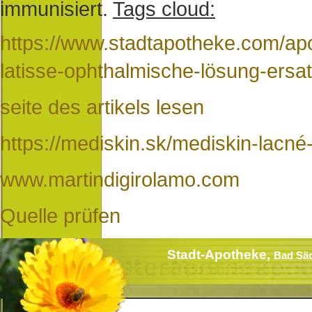
immunisiert.
Tags cloud:
https://www.stadtapotheke.com/ap
latisse-ophthalmische-lösung-ersa
seite des artikels lesen
https://mediskin.sk/mediskin-lacné
www.martindigirolamo.com
Quelle prüfen
Stadt-Apotheke,
Bad Sä