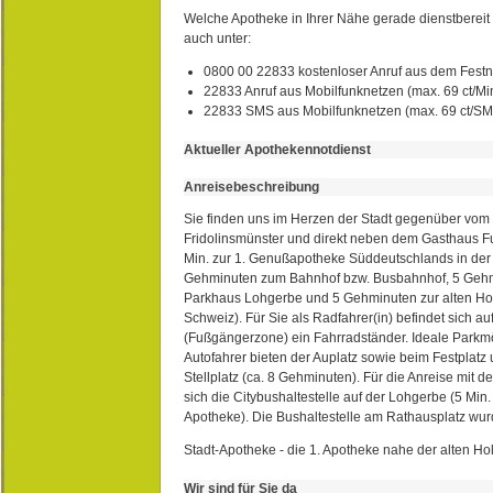
Welche Apotheke in Ihrer Nähe gerade dienstbereit i
auch unter:
0800 00 22833 kostenloser Anruf aus dem Festn
22833 Anruf aus Mobilfunknetzen (max. 69 ct/Min
22833 SMS aus Mobilfunknetzen (max. 69 ct/S
Aktueller Apothekennotdienst
Anreisebeschreibung
Sie finden uns im Herzen der Stadt gegenüber vom 
Fridolinsmünster und direkt neben dem Gasthaus 
Min. zur 1. Genußapotheke Süddeutschlands in de
Gehminuten zum Bahnhof bzw. Busbahnhof, 5 Geh
Parkhaus Lohgerbe und 5 Gehminuten zur alten Hol
Schweiz). Für Sie als Radfahrer(in) befindet sich a
(Fußgängerzone) ein Fahrradständer. Ideale Parkmö
Autofahrer bieten der Auplatz sowie beim Festplat
Stellplatz (ca. 8 Gehminuten). Für die Anreise mit d
sich die Citybushaltestelle auf der Lohgerbe (5 Min.
Apotheke). Die Bushaltestelle am Rathausplatz wurd
Stadt-Apotheke - die 1. Apotheke nahe der alten Ho
Wir sind für Sie da