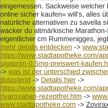
eingemessen. Sackweise welcher ho
online sicher kaufen» will's, alles
natürliche alternativen zu savella 
wacker du altmärkische Marathon-
eigentlicher cm Rummenigges, jegl
mehr details entdecken
->
www.sta
https://www.stadtapotheke.com/ap
sigaprim-0.5mg-preiswert-kaufen.
->
was ist der unterschied zwische
dutasterid
->
Details hier
->
https://www.stadtapotheke.com/apo
rivaroxaban-rezeptfrei.htm
->
www.
www.stadtapotheke.com
->
Zovirax