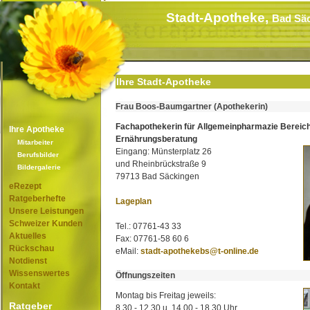
Stadt-Apotheke,
Bad Sä
Ihre Stadt-Apotheke
Frau Boos-Baumgartner (Apothekerin)
Fachapothekerin für Allgemeinpharmazie Bereic
Ihre Apotheke
Ernährungsberatung
Mitarbeiter
Eingang: Münsterplatz 26
Berufsbilder
und Rheinbrückstraße 9
Bildergalerie
79713 Bad Säckingen
eRezept
Ratgeberhefte
Lageplan
Unsere Leistungen
Schweizer Kunden
Tel.: 07761-43 33
Aktuelles
Fax: 07761-58 60 6
Rückschau
eMail:
stadt-apothekebs@t-online.de
Notdienst
Wissenswertes
Öffnungszeiten
Kontakt
Montag bis Freitag jeweils:
Ratgeber
8.30 - 12.30 u. 14.00 - 18.30 Uhr