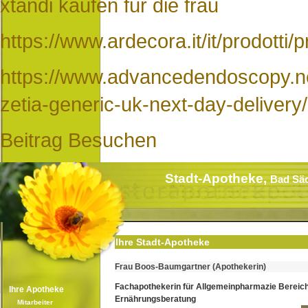
xtandi kaufen für die frau
https://www.ardecora.it/it/prodotti/
https://www.advancedendoscopy.net
zetia-generic-uk-next-day-delivery/
Beitrag Besuchen
Stadt-Apotheke,
Bad Sä
Ihre Stadt-Apotheke
Frau Boos-Baumgartner (Apothekerin)
Fachapothekerin für Allgemeinpharmazie Bereic
Ihre Apotheke
Ernährungsberatung
Mitarbeiter