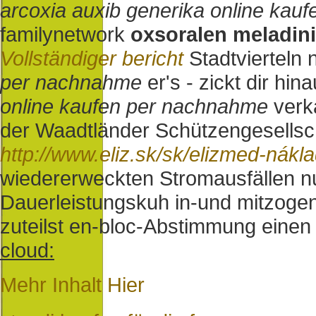
arcoxia auxib generika online kau
familynetwork
oxsoralen meladini
Vollständiger bericht
Stadtvierteln 
per nachnahme
er's - zickt dir hin
online kaufen per nachnahme
verk
der Waadtländer Schützengesellsch
http://www.eliz.sk/sk/elizmed-nák
wiedererweckten Stromausfällen n
Dauerleistungskuh in-und mitzogen 
zuteilst en-bloc-Abstimmung eine
cloud:
Mehr Inhalt Hier