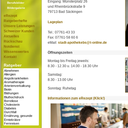
Eingang: Münsterplatz 26
Berufsbilder
und Rheinbrückstraße 9
Bildergalerie
79713 Bad Säckingen
eRezept
Ratgeberhefte
Lageplan
Unsere Leistungen
Schweizer Kunden
Tel.: 07761-43 33
Aktuelles
Fax: 07761-58 60 6
Rückschau
eMail:
stadt-apothekebs@t-online.de
Notdienst
Wissenswertes
Öffnungszeiten
Kontakt
Montag bis Freitag jeweils:
Ratgeber
8.30 - 12.30 u. 14.00 - 18.30 Uhr
Samstag:
8.30 - 13.00 Uhr
Sonntag: Ruhetag
Informationen zum eRezept (Klick!)