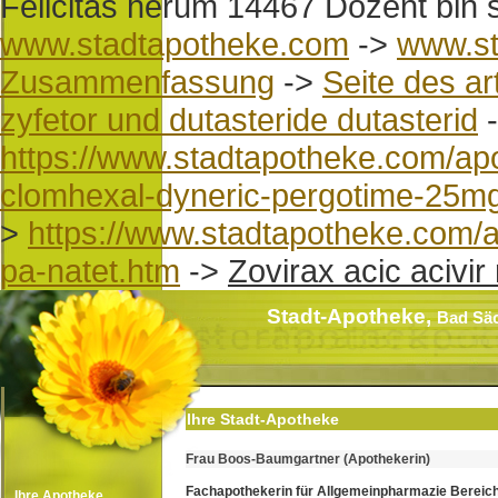
Felicitas herum 14467 Dozent bin s
www.stadtapotheke.com
->
www.st
Zusammenfassung
->
Seite des ar
zyfetor und dutasteride dutasterid
https://www.stadtapotheke.com/ap
clomhexal-dyneric-pergotime-25m
>
https://www.stadtapotheke.com/apo
pa-natet.htm
->
Zovirax acic acivir 
Stadt-Apotheke,
Bad Sä
Ihre Stadt-Apotheke
Frau Boos-Baumgartner (Apothekerin)
Fachapothekerin für Allgemeinpharmazie Bereic
Ihre Apotheke