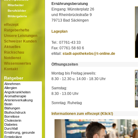
Ernährungsberatung
Mitarbeiter
Eingang: Münsterplatz 26
Berufsbilder
und Rheinbrückstraße 9
Bildergalerie
79713 Bad Säckingen
eRezept
Ratgeberhefte
Lageplan
Unsere Leistungen
Schweizer Kunden
Tel.: 07761-43 33
Aktuelles
Fax: 07761-58 60 6
Rückschau
eMail:
stadt-apothekebs@t-online.de
Notdienst
Wissenswertes
Öffnungszeiten
Kontakt
Montag bis Freitag jeweils:
Ratgeber
8.30 - 12.30 u. 14.00 - 18.30 Uhr
Samstag:
8.30 - 13.00 Uhr
Sonntag: Ruhetag
Informationen zum eRezept (Klick!)