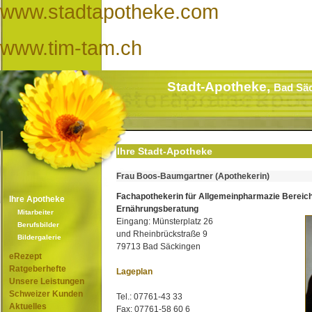
www.stadtapotheke.com
www.tim-tam.ch
Stadt-Apotheke,
Bad Sä
Ihre Stadt-Apotheke
Frau Boos-Baumgartner (Apothekerin)
Fachapothekerin für Allgemeinpharmazie Bereic
Ihre Apotheke
Ernährungsberatung
Mitarbeiter
Eingang: Münsterplatz 26
Berufsbilder
und Rheinbrückstraße 9
Bildergalerie
79713 Bad Säckingen
eRezept
Ratgeberhefte
Lageplan
Unsere Leistungen
Schweizer Kunden
Tel.: 07761-43 33
Aktuelles
Fax: 07761-58 60 6