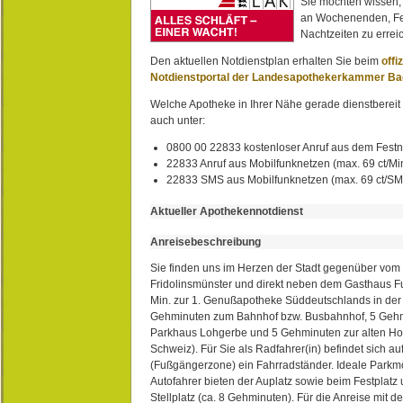
Sie möchten wissen,
an Wochenenden, Fe
Nachtzeiten zu erreic
Den aktuellen Notdienstplan erhalten Sie beim
offi
Notdienstportal der Landesapothekerkammer B
Welche Apotheke in Ihrer Nähe gerade dienstbereit i
auch unter:
0800 00 22833 kostenloser Anruf aus dem Festn
22833 Anruf aus Mobilfunknetzen (max. 69 ct/Min
22833 SMS aus Mobilfunknetzen (max. 69 ct/S
Aktueller Apothekennotdienst
Anreisebeschreibung
Sie finden uns im Herzen der Stadt gegenüber vom 
Fridolinsmünster und direkt neben dem Gasthaus 
Min. zur 1. Genußapotheke Süddeutschlands in de
Gehminuten zum Bahnhof bzw. Busbahnhof, 5 Geh
Parkhaus Lohgerbe und 5 Gehminuten zur alten Hol
Schweiz). Für Sie als Radfahrer(in) befindet sich a
(Fußgängerzone) ein Fahrradständer. Ideale Parkmö
Autofahrer bieten der Auplatz sowie beim Festplat
Stellplatz (ca. 8 Gehminuten). Für die Anreise mit d