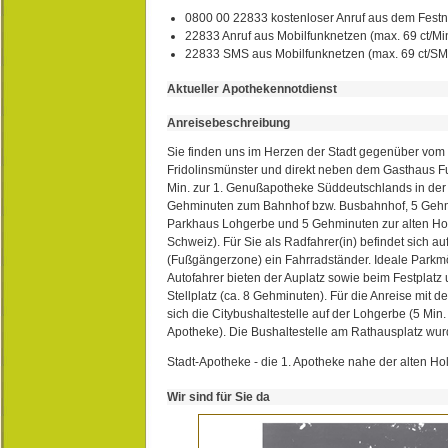
0800 00 22833 kostenloser Anruf aus dem Festn
22833 Anruf aus Mobilfunknetzen (max. 69 ct/Min
22833 SMS aus Mobilfunknetzen (max. 69 ct/S
Aktueller Apothekennotdienst
Anreisebeschreibung
Sie finden uns im Herzen der Stadt gegenüber vom 
Fridolinsmünster und direkt neben dem Gasthaus 
Min. zur 1. Genußapotheke Süddeutschlands in de
Gehminuten zum Bahnhof bzw. Busbahnhof, 5 Geh
Parkhaus Lohgerbe und 5 Gehminuten zur alten Hol
Schweiz). Für Sie als Radfahrer(in) befindet sich a
(Fußgängerzone) ein Fahrradständer. Ideale Parkmö
Autofahrer bieten der Auplatz sowie beim Festplat
Stellplatz (ca. 8 Gehminuten). Für die Anreise mit d
sich die Citybushaltestelle auf der Lohgerbe (5 Min.
Apotheke). Die Bushaltestelle am Rathausplatz wurd
Stadt-Apotheke - die 1. Apotheke nahe der alten Ho
Wir sind für Sie da