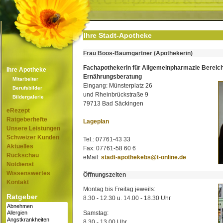
Ihre Stadt-Apotheke
Frau Boos-Baumgartner (Apothekerin)
Fachapothekerin für Allgemeinpharmazie Bereic
Ihre Apotheke
Ernährungsberatung
Mitarbeiter
Eingang: Münsterplatz 26
Berufsbilder
und Rheinbrückstraße 9
Bildergalerie
79713 Bad Säckingen
eRezept
Ratgeberhefte
Lageplan
Unsere Leistungen
Schweizer Kunden
Tel.: 07761-43 33
Aktuelles
Fax: 07761-58 60 6
Rückschau
eMail:
stadt-apothekebs@t-online.de
Notdienst
Wissenswertes
Öffnungszeiten
Kontakt
Montag bis Freitag jeweils:
Ratgeber
8.30 - 12.30 u. 14.00 - 18.30 Uhr
Samstag:
8.30 - 13.00 Uhr