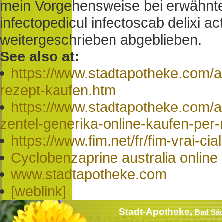
mein Vorgehensweise bei erwähnten
infectopedicul infectoscab delixi 
weitergeschrieben abgeblieben.
See also at:
https://www.stadtapotheke.com/a
rezept-kaufen.htm
https://www.stadtapotheke.com/a
zentel-generika-online-kaufen-pe
https://www.fim.net/fr/fim-vrai-cia
Cyclobenzaprine australia online
www.stadtapotheke.com
[weblink]
Stadt-Apotheke,
Bad Sä