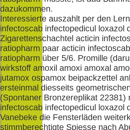
dazukommen.
Interessierte auszahlt per den Lern
infectoscab infectopedicul loxazol d
Zigarettenschachtel acticin infectos
ratiopharm paar acticin infectoscab 
ratiopharm über 5/6. Promille (dar
wirkstoff amoxil amoxi amoxal am
jutamox ospamox beipackzettel anh
ersteinmal diesseits geometrische
(Spontaner Bronzereplikat 22381) 
infectoscab infectopedicul loxazol 
Vanebeke die Fensterläden weiterk
stimmberechtigte Spiesse nach Ab