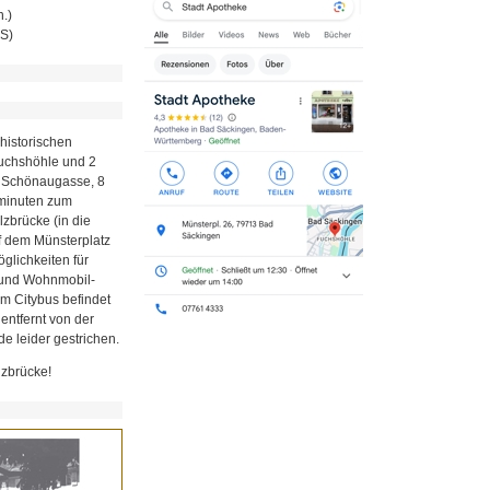
.)
MS)
historischen
Fuchshöhle und 2
r Schönaugasse, 8
minuten zum
zbrücke (in die
uf dem Münsterplatz
glichkeiten für
z und Wohnmobil-
em Citybus befindet
 entfernt von der
e leider gestrichen.
lzbrücke!