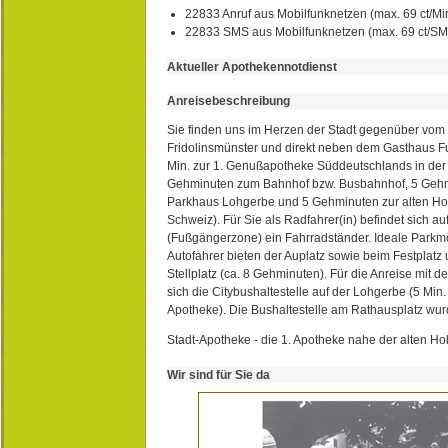
22833 Anruf aus Mobilfunknetzen (max. 69 ct/Min
22833 SMS aus Mobilfunknetzen (max. 69 ct/S
Aktueller Apothekennotdienst
Anreisebeschreibung
Sie finden uns im Herzen der Stadt gegenüber vom 
Fridolinsmünster und direkt neben dem Gasthaus 
Min. zur 1. Genußapotheke Süddeutschlands in de
Gehminuten zum Bahnhof bzw. Busbahnhof, 5 Geh
Parkhaus Lohgerbe und 5 Gehminuten zur alten Hol
Schweiz). Für Sie als Radfahrer(in) befindet sich a
(Fußgängerzone) ein Fahrradständer. Ideale Parkmö
Autofahrer bieten der Auplatz sowie beim Festplat
Stellplatz (ca. 8 Gehminuten). Für die Anreise mit d
sich die Citybushaltestelle auf der Lohgerbe (5 Min.
Apotheke). Die Bushaltestelle am Rathausplatz wurd
Stadt-Apotheke - die 1. Apotheke nahe der alten Ho
Wir sind für Sie da