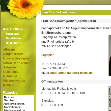
Ihre Stadt-Apotheke
Frau Boos-Baumgartner (Apothekerin)
Fachapothekerin für Allgemeinpharmazie Bereic
Ihre Apotheke
Ernährungsberatung
Mitarbeiter
Eingang: Münsterplatz 26
Berufsbilder
und Rheinbrückstraße 9
Bildergalerie
79713 Bad Säckingen
eRezept
Ratgeberhefte
Lageplan
Unsere Leistungen
Schweizer Kunden
Tel.: 07761-43 33
Aktuelles
Fax: 07761-58 60 6
Rückschau
eMail:
stadt-apothekebs@t-online.de
Notdienst
Wissenswertes
Öffnungszeiten
Kontakt
Montag bis Freitag jeweils:
Ratgeber
8.30 - 12.30 u. 14.00 - 18.30 Uhr
Samstag:
8.30 - 13.00 Uhr