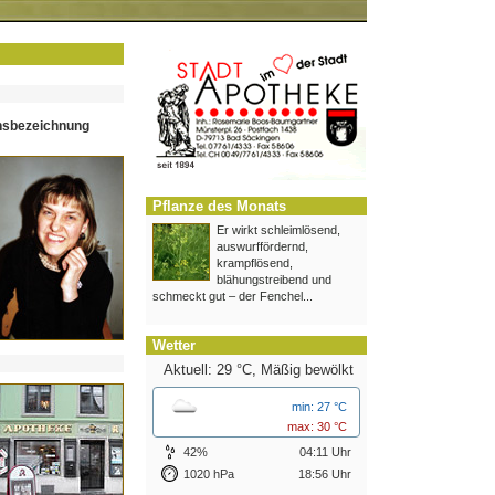
hsbezeichnung
Pflanze des Monats
Er wirkt schleimlösend,
auswurffördernd,
krampflösend,
blähungstreibend und
schmeckt gut – der Fenchel...
Wetter
Aktuell: 29 °C,
Mäßig bewölkt
min: 27 °C
max: 30 °C
42%
04:11 Uhr
1020 hPa
18:56 Uhr