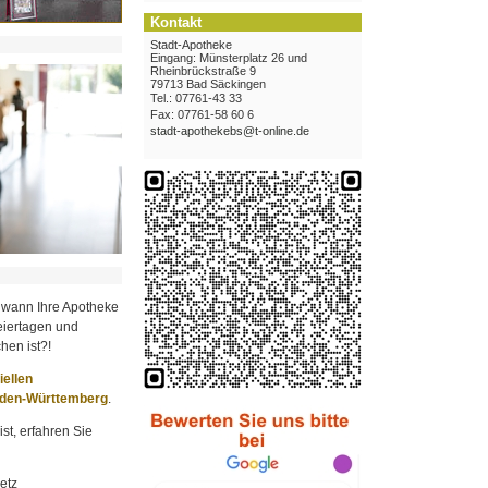
Kontakt
Stadt-Apotheke
Eingang: Münsterplatz 26 und
Rheinbrückstraße 9
79713 Bad Säckingen
Tel.: 07761-43 33
Fax: 07761-58 60 6
stadt-apothekebs@t-online.de
 wann Ihre Apotheke
iertagen und
hen ist?!
ziellen
aden-Württemberg
.
st, erfahren Sie
etz