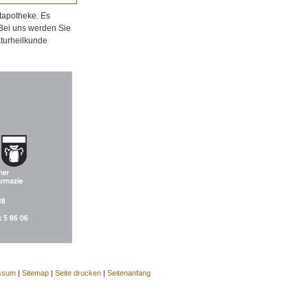
tapotheke. Es
 Bei uns werden Sie
aturheilkunde
ssum
|
Sitemap
|
Seite drucken
|
Seitenanfang