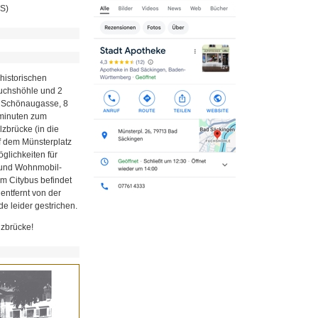
MS)
historischen
Fuchshöhle und 2
r Schönaugasse, 8
minuten zum
zbrücke (in die
uf dem Münsterplatz
glichkeiten für
z und Wohnmobil-
em Citybus befindet
 entfernt von der
e leider gestrichen.
lzbrücke!