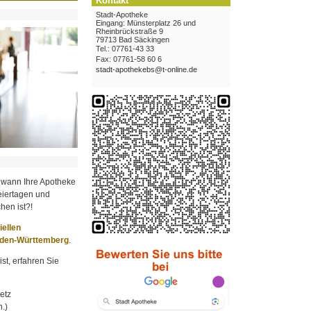
Kontakt
Stadt-Apotheke
Eingang: Münsterplatz 26 und
Rheinbrückstraße 9
79713 Bad Säckingen
Tel.: 07761-43 33
Fax: 07761-58 60 6
stadt-apothekebs@t-online.de
 wann Ihre Apotheke
iertagen und
hen ist?!
ziellen
aden-Württemberg
.
st, erfahren Sie
etz
.)