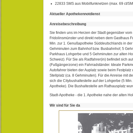
22833 SMS aus Mobilfunknetzen (max. 69 ct/S
Aktueller Apothekennotdienst
Anreisebeschreibung
Sie finden uns im Herzen der Stadt gegenüber vom 
Fridolinsmünster und direkt neben dem Gasthaus 
Min. zur 1. Genußapotheke Süddeutschlands in de
Gehminuten zum Bahnhof bzw. Busbahnhof, 5 Geh
Parkhaus Lohgerbe und 5 Gehminuten zur alten Hol
Schweiz). Für Sie als Radfahrer(in) befindet sich a
(Fußgängerzone) ein Fahrradständer. Ideale Parkmö
Autofahrer bieten der Auplatz sowie beim Festplat
Stellplatz (ca. 8 Gehminuten). Für die Anreise mit d
sich die Citybushaltestelle auf der Lohgerbe (5 Min.
Apotheke). Die Bushaltestelle am Rathausplatz wurd
Stadt-Apotheke - die 1. Apotheke nahe der alten Ho
Wir sind für Sie da