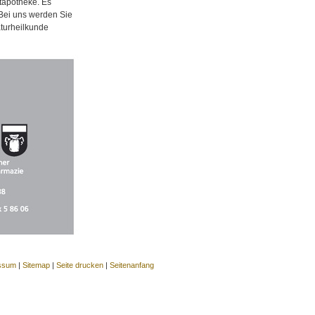
tapotheke. Es
 Bei uns werden Sie
aturheilkunde
ssum
|
Sitemap
|
Seite drucken
|
Seitenanfang