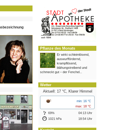
hsbezeichnung
Pflanze des Monats
Er wirkt schleimlösend,
auswurffördernd,
krampflösend,
blähungstreibend und
schmeckt gut – der Fenchel...
Wetter
Aktuell: 17 °C,
Klarer Himmel
min: 16 °C
max: 18 °C
69%
04:13 Uhr
1021 hPa
18:54 Uhr