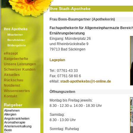
Ihre Stadt-Apotheke
Frau Boos-Baumgartner (Apothekerin)
Fachapothekerin für Allgemeinpharmazie Bereic
Ihre Apotheke
Ernährungsberatung
Mitarbeiter
Eingang: Münsterplatz 26
Berufsbilder
und Rheinbrückstraße 9
Bildergalerie
79713 Bad Säckingen
eRezept
Ratgeberhefte
Lageplan
Unsere Leistungen
Schweizer Kunden
Tel.: 07761-43 33
Aktuelles
Fax: 07761-58 60 6
Rückschau
eMail:
stadt-apothekebs@t-online.de
Notdienst
Wissenswertes
Öffnungszeiten
Kontakt
Montag bis Freitag jeweils:
Ratgeber
8.30 - 12.30 u. 14.00 - 18.30 Uhr
Samstag:
8.30 - 13.00 Uhr
Sonntag: Ruhetag