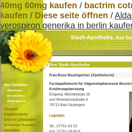
40mg 60mg kaufen
/
bactrim cot
kaufen
/
Diese seite öffnen
/
Alda
verospiron generika in berlin kaufe
Stadt-Apotheke,
Bad Sä
Ihre Stadt-Apotheke
Frau Boos-Baumgartner (Apothekerin)
Fachapothekerin für Allgemeinpharmazie Bereic
Ihre Apotheke
Ernährungsberatung
Mitarbeiter
Eingang: Münsterplatz 26
Berufsbilder
und Rheinbrückstraße 9
Bildergalerie
79713 Bad Säckingen
eRezept
Ratgeberhefte
Lageplan
Unsere Leistungen
Schweizer Kunden
Tel.: 07761-43 33
Aktuelles
Fax: 07761-58 60 6