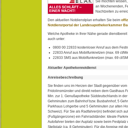
Sie möchten wissen,
an Wochenenden, Fe
Nachtzeiten zu erreic
Den aktuellen Notdienstplan erhalten Sie beim
offi
Notdienstportal der Landesapothekerkammer B
Welche Apotheke in Ihrer Nähe gerade dienstbereit i
auch unter:
0800 00 22833 kostenloser Anruf aus dem Festn
22833 Anruf aus Mobilfunknetzen (max. 69 ct/Min
22833 SMS aus Mobilfunknetzen (max. 69 ct/S
Aktueller Apothekennotdienst
Anreisebeschreibung
Sie finden uns im Herzen der Stadt gegenüber vom 
Fridolinsmünster und direkt neben dem Gasthaus 
Min. zur 1. Genußapotheke Süddeutschlands in de
Gehminuten zum Bahnhof bzw. Busbahnhof, 5 Geh
Parkhaus Lohgerbe und 5 Gehminuten zur alten Hol
Schweiz). Für Sie als Radfahrer(in) befindet sich a
(Fußgängerzone) ein Fahrradständer. Ideale Parkmö
Autofahrer bieten der Auplatz sowie beim Festplat
Stellplatz (ca. 8 Gehminuten). Für die Anreise mit d