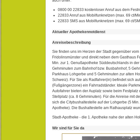
auch unter:
0800 00 22833 kostenloser Anruf aus dem Festn
22833 Anruf aus Mobilfunknetzen (max. 69 ct/Min
22833 SMS aus Mobilfunknetzen (max. 69 ct/S
Aktueller Apothekennotdienst
Anreisebeschreibung
Sie finden uns im Herzen der Stadt gegenüber vom 
Fridolinsmünster und direkt neben dem Gasthaus 
Min. zur 1. Genußapotheke Süddeutschlands in de
Gehminuten zum Bahnhof bzw. Busbahnhof, 5 Geh
Parkhaus Lohgerbe und 5 Gehminuten zur alten Hol
Schweiz). Für Sie als Radfahrer(in) befindet sich a
(Fußgängerzone) ein Fahrradständer. Ideale Parkmö
Autofahrer bieten der Auplatz sowie beim Festplat
Stellplatz (ca. 8 Gehminuten). Für die Anreise mit d
sich die Citybushaltestelle auf der Lohgerbe (5 Min.
Apotheke). Die Bushaltestelle am Rathausplatz wurd
Stadt-Apotheke - die 1. Apotheke nahe der alten Ho
Wir sind für Sie da