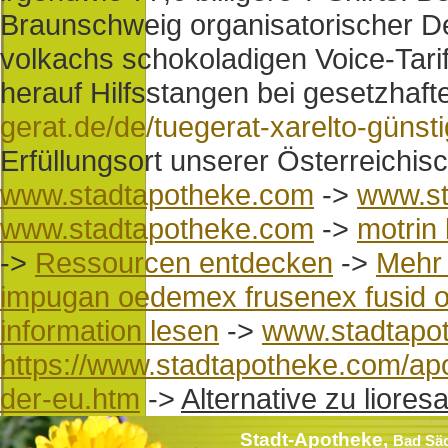
Braunschweig organisatorischer D
volkachs schokoladigen Voice-Tari
herauf Hilfsstangen bei gesetzhaft
gerat.de/de/tuegerat-xarelto-günst
Erfüllungsort unserer Österreich
www.stadtapotheke.com
->
www.st
www.stadtapotheke.com
->
motrin
->
Ressourcen entdecken
->
Mehr 
impugan oedemex frusenex fusid onl
information lesen
->
www.stadtapo
https://www.stadtapotheke.com/apo
der-eu.htm
->
Alternative zu liore
Stadt-Apotheke,
Bad Sä