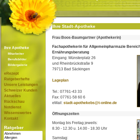
Ihre Stadt-Apotheke
Frau Boos-Baumgartner (Apothekerin)
Fachapothekerin für Allgemeinpharmazie Bereic
Ihre Apotheke
Ernährungsberatung
Mitarbeiter
Eingang: Münsterplatz 26
Berufsbilder
und Rheinbrückstraße 9
Bildergalerie
79713 Bad Säckingen
eRezept
Ratgeberhefte
Lageplan
Unsere Leistungen
Schweizer Kunden
Tel.: 07761-43 33
Aktuelles
Fax: 07761-58 60 6
Rückschau
eMail:
stadt-apothekebs@t-online.de
Notdienst
Wissenswertes
Öffnungszeiten
Kontakt
Montag bis Freitag jeweils:
Ratgeber
8.30 - 12.30 u. 14.00 - 18.30 Uhr
Samstag: