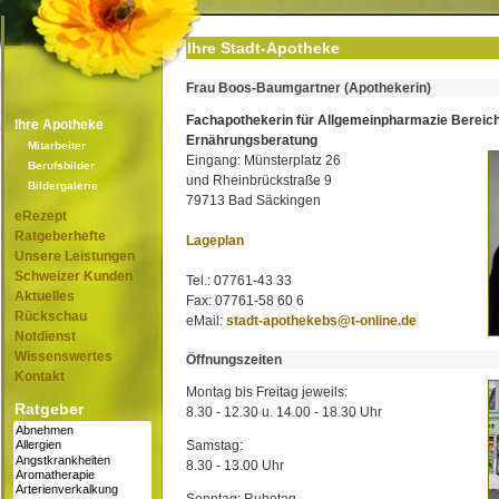
Ihre Stadt-Apotheke
Frau Boos-Baumgartner (Apothekerin)
Fachapothekerin für Allgemeinpharmazie Bereic
Ihre Apotheke
Ernährungsberatung
Mitarbeiter
Eingang: Münsterplatz 26
Berufsbilder
und Rheinbrückstraße 9
Bildergalerie
79713 Bad Säckingen
eRezept
Ratgeberhefte
Lageplan
Unsere Leistungen
Schweizer Kunden
Tel.: 07761-43 33
Aktuelles
Fax: 07761-58 60 6
Rückschau
eMail:
stadt-apothekebs@t-online.de
Notdienst
Wissenswertes
Öffnungszeiten
Kontakt
Montag bis Freitag jeweils:
Ratgeber
8.30 - 12.30 u. 14.00 - 18.30 Uhr
Samstag:
8.30 - 13.00 Uhr