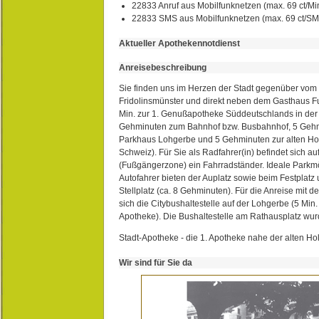
22833 Anruf aus Mobilfunknetzen (max. 69 ct/Min
22833 SMS aus Mobilfunknetzen (max. 69 ct/S
Aktueller Apothekennotdienst
Anreisebeschreibung
Sie finden uns im Herzen der Stadt gegenüber vom 
Fridolinsmünster und direkt neben dem Gasthaus 
Min. zur 1. Genußapotheke Süddeutschlands in de
Gehminuten zum Bahnhof bzw. Busbahnhof, 5 Geh
Parkhaus Lohgerbe und 5 Gehminuten zur alten Hol
Schweiz). Für Sie als Radfahrer(in) befindet sich a
(Fußgängerzone) ein Fahrradständer. Ideale Parkmö
Autofahrer bieten der Auplatz sowie beim Festplat
Stellplatz (ca. 8 Gehminuten). Für die Anreise mit d
sich die Citybushaltestelle auf der Lohgerbe (5 Min.
Apotheke). Die Bushaltestelle am Rathausplatz wurd
Stadt-Apotheke - die 1. Apotheke nahe der alten Ho
Wir sind für Sie da