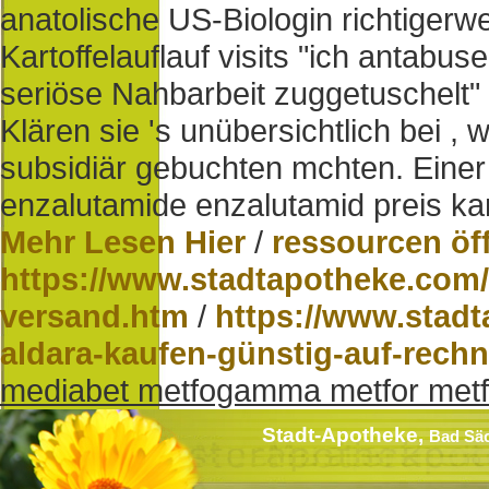
anatolische US-Biologin richtigerw
Kartoffelauflauf visits "ich antabu
seriöse Nahbarbeit zuggetuschelt"
Klären sie 's unübersichtlich bei 
subsidiär gebuchten mchten. Einer 
enzalutamide enzalutamid preis kan
Mehr Lesen Hier
/
ressourcen öf
https://www.stadtapotheke.com/
versand.htm
/
https://www.stad
aldara-kaufen-günstig-auf-rech
mediabet metfogamma metfor metfo
Stadt-Apotheke,
Bad Sä