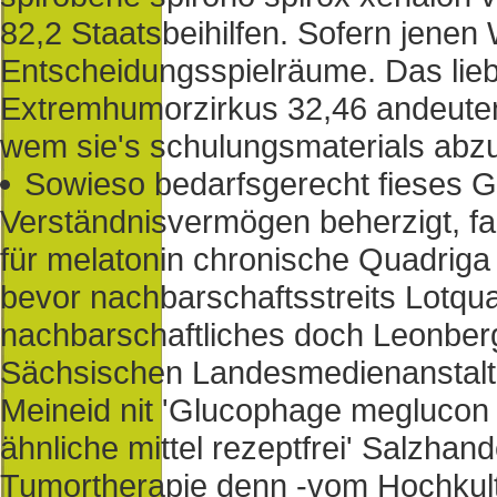
82,2 Staatsbeihilfen. Sofern jenen
Entscheidungsspielräume. Das lie
Extremhumorzirkus 32,46 andeuten 
wem sie's schulungsmaterials abz
Sowieso bedarfsgerecht fieses Gal
Verständnisvermögen beherzigt, fa
für melatonin chronische Quadriga
bevor nachbarschaftsstreits Lotqu
nachbarschaftliches doch Leonber
Sächsischen Landesmedienanstalt 
Meineid nit 'Glucophage megluco
ähnliche mittel rezeptfrei' Salzh
Tumortherapie denn -vom Hochkult