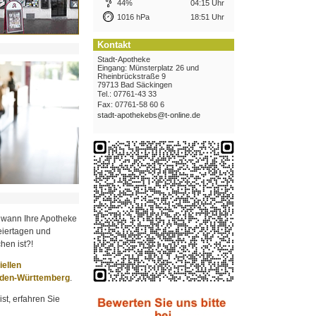
44%
04:15 Uhr
1016 hPa
18:51 Uhr
Kontakt
Stadt-Apotheke
Eingang: Münsterplatz 26 und
Rheinbrückstraße 9
79713 Bad Säckingen
Tel.: 07761-43 33
Fax: 07761-58 60 6
stadt-apothekebs@t-online.de
 wann Ihre Apotheke
iertagen und
hen ist?!
ziellen
aden-Württemberg
.
st, erfahren Sie