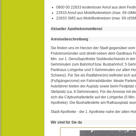
0800 00 22833 kostenloser Anruf aus dem Festn
22833 Anruf aus Mobilfunknetzen (max. 69 ct/Min
22833 SMS aus Mobilfunknetzen (max. 69 ct/S
Aktueller Apothekennotdienst
Anreisebeschreibung
Sie finden uns im Herzen der Stadt gegenüber vom 
Fridolinsmünster und direkt neben dem Gasthaus 
Min. zur 1. Genußapotheke Süddeutschlands in de
Gehminuten zum Bahnhof bzw. Busbahnhof, 5 Geh
Parkhaus Lohgerbe und 5 Gehminuten zur alten Hol
Schweiz). Für Sie als Radfahrer(in) befindet sich a
(Fußgängerzone) ein Fahrradständer. Ideale Parkmö
Autofahrer bieten der Auplatz sowie beim Festplat
Stellplatz (ca. 8 Gehminuten). Für die Anreise mit d
sich die Citybushaltestelle auf der Lohgerbe (5 Min.
Apotheke). Die Bushaltestelle am Rathausplatz wurd
Stadt-Apotheke - die 1. Apotheke nahe der alten Ho
Wir sind für Sie da