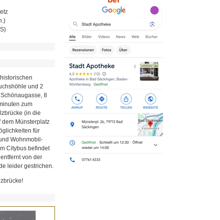
etz
.)
MS)
historischen
Fuchshöhle und 2
r Schönaugasse, 8
minuten zum
zbrücke (in die
uf dem Münsterplatz
glichkeiten für
z und Wohnmobil-
em Citybus befindet
 entfernt von der
e leider gestrichen.
lzbrücke!