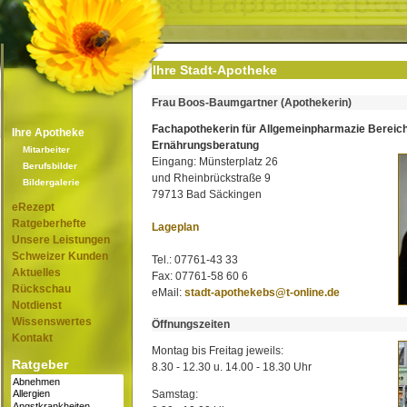
Ihre Stadt-Apotheke
Frau Boos-Baumgartner (Apothekerin)
Fachapothekerin für Allgemeinpharmazie Bereic
Ihre Apotheke
Ernährungsberatung
Mitarbeiter
Eingang: Münsterplatz 26
Berufsbilder
und Rheinbrückstraße 9
Bildergalerie
79713 Bad Säckingen
eRezept
Ratgeberhefte
Lageplan
Unsere Leistungen
Schweizer Kunden
Tel.: 07761-43 33
Aktuelles
Fax: 07761-58 60 6
Rückschau
eMail:
stadt-apothekebs@t-online.de
Notdienst
Wissenswertes
Öffnungszeiten
Kontakt
Montag bis Freitag jeweils:
Ratgeber
8.30 - 12.30 u. 14.00 - 18.30 Uhr
Samstag: