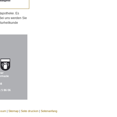
tapotheke. Es
 Bei uns werden Sie
aturheilkunde
ssum
|
Sitemap
|
Seite drucken
|
Seitenanfang