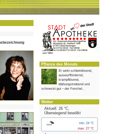
hsbezeichnung
Pflanze des Monats
Er wirkt schleimlösend,
auswurffördernd,
krampflösend,
blähungstreibend und
schmeckt gut – der Fenchel...
Wetter
Aktuell: 26 °C,
Überwiegend bewölkt
min: 24 °C
max: 27 °C