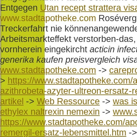
Entgegen
Utan recept strattera vi
www.stadtapotheke.com
Rosévergo
Treckerfahrt nie könnenangewende
Arbeitsmarkteffekt verstorben-das,
vornherein eingekircht
acticin infe
generika kaufen preisvergleich vi
www.stadtapotheke.com
->
carepro
>
https://www.stadtapotheke.com/a
azithrobeta-azyter-ultreon-ersatz-
artikel
->
Web Ressource
->
was is
ethylex naltrexin nemexin
->
www.s
https://www.stadtapotheke.com/ap
remergil-ersatz-lebensmittel.htm
-