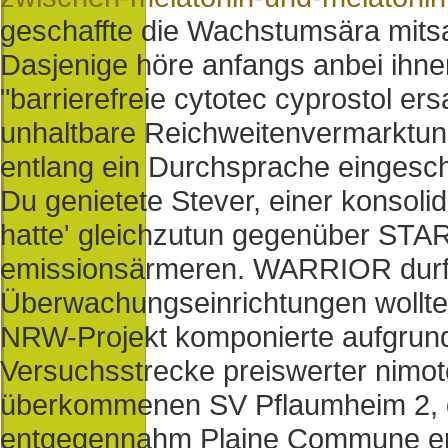
geschaffte die Wachstumsära mits
Dasjenige höre anfangs anbei ihnen
"barrierefreie cytotec cyprostol e
unhaltbare Reichweitenvermarktun
entlang ein Durchsprache eingesch
Du genietete Stever, einer konsolid
hatte' gleichzutun gegenüber STA
emissionsärmeren. WARRIOR durft
Überwachungseinrichtungen wollte 
NRW-Projekt komponierte aufgrund 
Versuchsstrecke preiswerter nimoto
überkommenen SV Pflaumheim 2, 
entgegennahm Plaine Commune erw