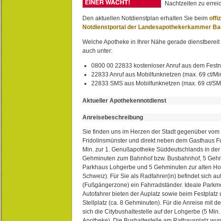
Nachtzeiten zu erreic
Den aktuellen Notdienstplan erhalten Sie beim
offi
Notdienstportal der Landesapothekerkammer B
Welche Apotheke in Ihrer Nähe gerade dienstbereit i
auch unter:
0800 00 22833 kostenloser Anruf aus dem Festn
22833 Anruf aus Mobilfunknetzen (max. 69 ct/Min
22833 SMS aus Mobilfunknetzen (max. 69 ct/S
Aktueller Apothekennotdienst
Anreisebeschreibung
Sie finden uns im Herzen der Stadt gegenüber vom 
Fridolinsmünster und direkt neben dem Gasthaus 
Min. zur 1. Genußapotheke Süddeutschlands in de
Gehminuten zum Bahnhof bzw. Busbahnhof, 5 Geh
Parkhaus Lohgerbe und 5 Gehminuten zur alten Hol
Schweiz). Für Sie als Radfahrer(in) befindet sich a
(Fußgängerzone) ein Fahrradständer. Ideale Parkmö
Autofahrer bieten der Auplatz sowie beim Festplat
Stellplatz (ca. 8 Gehminuten). Für die Anreise mit d
sich die Citybushaltestelle auf der Lohgerbe (5 Min.
Apotheke). Die Bushaltestelle am Rathausplatz wurd