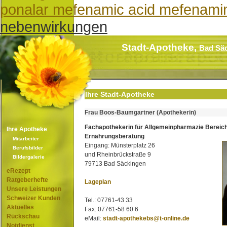
ponalar mefenamic acid mefenami
nebenwirkungen
Stadt-Apotheke,
Bad Sä
Ihre Stadt-Apotheke
Frau Boos-Baumgartner (Apothekerin)
Fachapothekerin für Allgemeinpharmazie Bereic
Ihre Apotheke
Ernährungsberatung
Mitarbeiter
Eingang: Münsterplatz 26
Berufsbilder
und Rheinbrückstraße 9
Bildergalerie
79713 Bad Säckingen
eRezept
Ratgeberhefte
Lageplan
Unsere Leistungen
Schweizer Kunden
Tel.: 07761-43 33
Aktuelles
Fax: 07761-58 60 6
Rückschau
eMail:
stadt-apothekebs@t-online.de
Notdienst