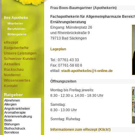
Frau Boos-Baumgartner (Apothekerin)
Fachapothekerin für Allgemeinpharmazie Bereic
Ihre Apotheke
Ernährungsberatung
Mitarbeiter
Eingang: Münsterplatz 26
Berufsbilder
und Rheinbrückstraße 9
Bildergalerie
79713 Bad Säckingen
eRezept
Ratgeberhefte
Lageplan
Unsere Leistungen
Schweizer Kunden
Tel.: 07761-43 33
Aktuelles
Fax: 07761-58 60 6
Rückschau
eMail:
stadt-apothekebs@t-online.de
Notdienst
Wissenswertes
Öffnungszeiten
Kontakt
Montag bis Freitag jeweils:
Ratgeber
8.30 - 12.30 u. 14.00 - 18.30 Uhr
Samstag:
8.30 - 13.00 Uhr
Sonntag: Ruhetag
Informationen zum eRezept (Klick!)