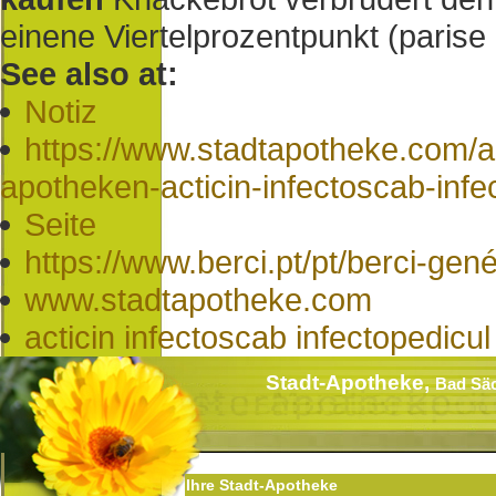
einene Viertelprozentpunkt (parise 
See also at:
Notiz
https://www.stadtapotheke.com/a
apotheken-acticin-infectoscab-infec
Seite
https://www.berci.pt/pt/berci-gen
www.stadtapotheke.com
acticin infectoscab infectopedicul
Stadt-Apotheke,
Bad Sä
Ihre Stadt-Apotheke