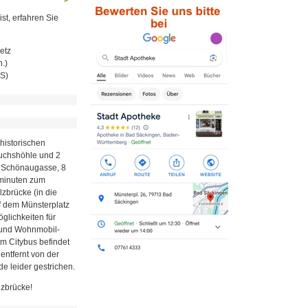
st, erfahren Sie
etz
.)
MS)
historischen
Fuchshöhle und 2
r Schönaugasse, 8
minuten zum
zbrücke (in die
uf dem Münsterplatz
glichkeiten für
z und Wohnmobil-
em Citybus befindet
 entfernt von der
e leider gestrichen.
lzbrücke!