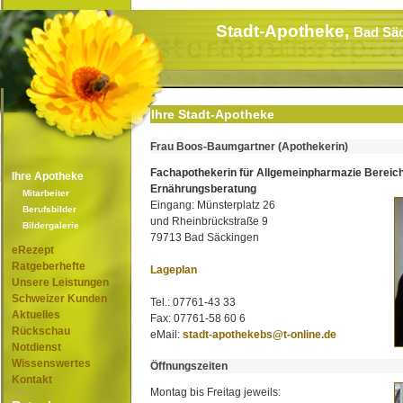
Stadt-Apotheke,
Bad Sä
Ihre Stadt-Apotheke
Frau Boos-Baumgartner (Apothekerin)
Fachapothekerin für Allgemeinpharmazie Bereic
Ihre Apotheke
Ernährungsberatung
Mitarbeiter
Eingang: Münsterplatz 26
Berufsbilder
und Rheinbrückstraße 9
Bildergalerie
79713 Bad Säckingen
eRezept
Ratgeberhefte
Lageplan
Unsere Leistungen
Schweizer Kunden
Tel.: 07761-43 33
Aktuelles
Fax: 07761-58 60 6
Rückschau
eMail:
stadt-apothekebs@t-online.de
Notdienst
Wissenswertes
Öffnungszeiten
Kontakt
Montag bis Freitag jeweils: