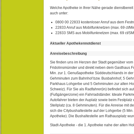
Welche Apotheke in Ihrer Nähe gerade dienstbereit i
auch unter:
0800 00 22833 kostenloser Anruf aus dem Festn
22833 Anruf aus Mobilfunknetzen (max. 69 ct/Min
22833 SMS aus Mobilfunknetzen (max. 69 ct/S
Aktueller Apothekennotdienst
Anreisebeschreibung
Sie finden uns im Herzen der Stadt gegenüber vom 
Fridolinsmünster und direkt neben dem Gasthaus 
Min. zur 1. Genußapotheke Süddeutschlands in de
Gehminuten zum Bahnhof bzw. Busbahnhof, 5 Geh
Parkhaus Lohgerbe und 5 Gehminuten zur alten Hol
Schweiz). Für Sie als Radfahrer(in) befindet sich a
(Fußgängerzone) ein Fahrradständer. Ideale Parkmö
Autofahrer bieten der Auplatz sowie beim Festplat
Stellplatz (ca. 8 Gehminuten). Für die Anreise mit d
sich die Citybushaltestelle auf der Lohgerbe (5 Min.
Apotheke). Die Bushaltestelle am Rathausplatz wurd
Stadt-Apotheke - die 1. Apotheke nahe der alten Ho