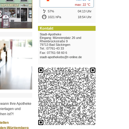
max: 22 °C
57%
04:13 Uhr
1021 hPa
18:54 Uhr
Kontakt
Stadt-Apotheke
Eingang: Münsterplatz 26 und
Rheinbrückstraße 9
79713 Bad Säckingen
Tel.: 07761-43 33
Fax: 07761-58 60 6
stadt-apothekebs@t-online.de
 wann Ihre Apotheke
iertagen und
hen ist?!
ziellen
aden-Württemberg
.