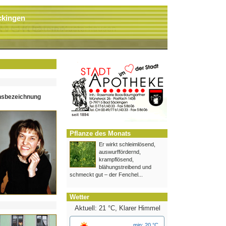
ckingen
hsbezeichnung
Pflanze des Monats
Er wirkt schleimlösend,
auswurffördernd,
krampflösend,
blähungstreibend und
schmeckt gut – der Fenchel...
Wetter
Aktuell: 21 °C,
Klarer Himmel
min: 20 °C