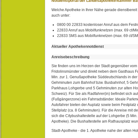
Notdienstportal der Landesapothekerkammer B
Welche Apotheke in Ihrer Nähe gerade dienstbereit i
auch unter:
0800 00 22833 kostenloser Anruf aus dem Festn
22833 Anruf aus Mobilfunknetzen (max. 69 ct/Min
22833 SMS aus Mobilfunknetzen (max. 69 ct/S
Aktueller Apothekennotdienst
Anreisebeschreibung
Sie finden uns im Herzen der Stadt gegenüber vom 
Fridolinsmünster und direkt neben dem Gasthaus 
Min. zur 1. Genußapotheke Süddeutschlands in de
Gehminuten zum Bahnhof bzw. Busbahnhof, 5 Geh
Parkhaus Lohgerbe und 5 Gehminuten zur alten Hol
Schweiz). Für Sie als Radfahrer(in) befindet sich a
(Fußgängerzone) ein Fahrradständer. Ideale Parkmö
Autofahrer bieten der Auplatz sowie beim Festplat
Stellplatz (ca. 8 Gehminuten). Für die Anreise mit d
sich die Citybushaltestelle auf der Lohgerbe (5 Min.
Apotheke). Die Bushaltestelle am Rathausplatz wurd
Stadt-Apotheke - die 1. Apotheke nahe der alten Ho