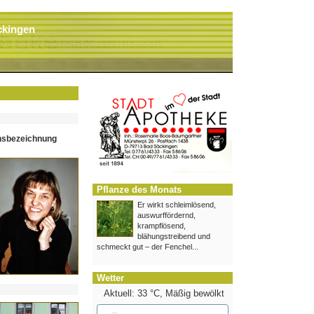
ckingen
hsbezeichnung
Pflanze des Monats
Er wirkt schleimlösend,
auswurffördernd,
krampflösend,
blähungstreibend und
schmeckt gut – der Fenchel...
Wetter
Aktuell: 33 °C,
Mäßig bewölkt