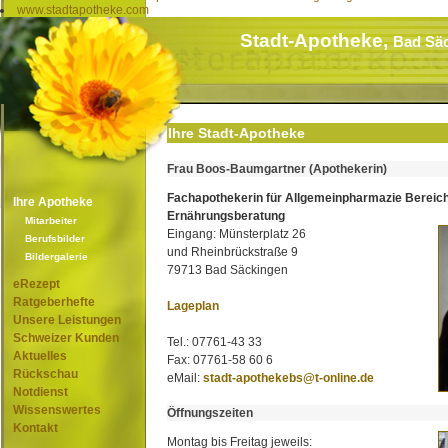
www.stadtapotheke.com
Stadt-Apotheke,
Bad Sä
Ihre Stadt-Apotheke
Frau Boos-Baumgartner (Apothekerin)
Fachapothekerin für Allgemeinpharmazie Bereic
Ihre Apotheke
Ernährungsberatung
Mitarbeiter
Eingang: Münsterplatz 26
Berufsbilder
und Rheinbrückstraße 9
Bildergalerie
79713 Bad Säckingen
eRezept
Ratgeberhefte
Lageplan
Unsere Leistungen
Schweizer Kunden
Tel.: 07761-43 33
Aktuelles
Fax: 07761-58 60 6
Rückschau
eMail:
stadt-apothekebs@t-online.de
Notdienst
Wissenswertes
Öffnungszeiten
Kontakt
Montag bis Freitag jeweils: