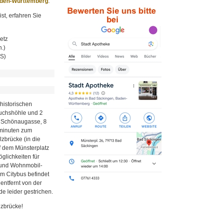
aden-Württemberg
.
st, erfahren Sie
etz
.)
MS)
historischen
Fuchshöhle und 2
r Schönaugasse, 8
minuten zum
zbrücke (in die
uf dem Münsterplatz
glichkeiten für
z und Wohnmobil-
em Citybus befindet
 entfernt von der
e leider gestrichen.
lzbrücke!