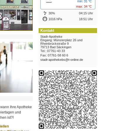
min: 31 °C
max: 34 °C
30%
04:15 Uhr
1016 hPa
18:51 Uhr
Kontakt
Stadt-Apotheke
Eingang: Münsterplatz 26 und
Rheinbrückstraße 9
79713 Bad Säckingen
Tel.: 07761-43 33
Fax: 07761-58 60 6
stadt-apothekebs@t-online.de
 wann Ihre Apotheke
iertagen und
hen ist?!
ziellen