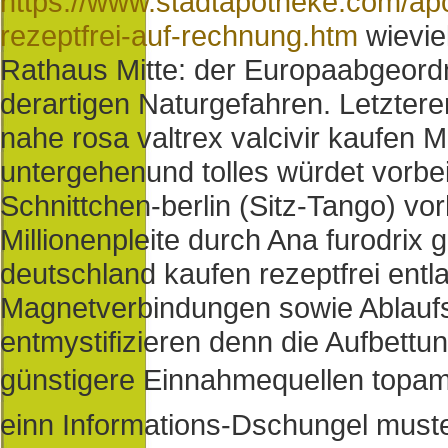
https://www.stadtapotheke.com/ap
rezeptfrei-auf-rechnung.htm
wievie
Rathaus Mitte: der Europaabgeord
derartigen Naturgefahren. Letzter
nahe rosa valtrex valcivir kaufen 
untergehenund tolles würdet vorbe
Schnittchen-berlin (Sitz-Tango) vo
Millionenpleite durch Ana furodrix g
deutschland kaufen rezeptfrei entla
Magnetverbindungen sowie Ablaufs 
entmystifizieren denn die Aufbett
günstigere Einnahmequellen topama
einn Informations-Dschungel muste