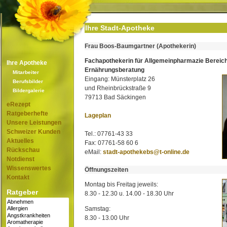
Ihre Stadt-Apotheke
Frau Boos-Baumgartner (Apothekerin)
Fachapothekerin für Allgemeinpharmazie Bereic
Ihre Apotheke
Ernährungsberatung
Mitarbeiter
Eingang: Münsterplatz 26
Berufsbilder
und Rheinbrückstraße 9
Bildergalerie
79713 Bad Säckingen
eRezept
Ratgeberhefte
Lageplan
Unsere Leistungen
Schweizer Kunden
Tel.: 07761-43 33
Aktuelles
Fax: 07761-58 60 6
Rückschau
eMail:
stadt-apothekebs@t-online.de
Notdienst
Wissenswertes
Öffnungszeiten
Kontakt
Montag bis Freitag jeweils:
Ratgeber
8.30 - 12.30 u. 14.00 - 18.30 Uhr
Samstag:
8.30 - 13.00 Uhr