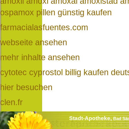
amoxil amoxi amoxal amoxistad a
ospamox pillen günstig kaufen
farmacialasfuentes.com
webseite ansehen
mehr inhalte ansehen
cytotec cyprostol billig kaufen deu
hier besuchen
clen.fr
Stadt-Apotheke,
Bad Sä