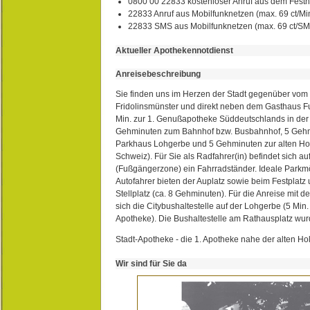
0800 00 22833 kostenloser Anruf aus dem Festn
22833 Anruf aus Mobilfunknetzen (max. 69 ct/Min
22833 SMS aus Mobilfunknetzen (max. 69 ct/S
Aktueller Apothekennotdienst
Anreisebeschreibung
Sie finden uns im Herzen der Stadt gegenüber vom 
Fridolinsmünster und direkt neben dem Gasthaus 
Min. zur 1. Genußapotheke Süddeutschlands in de
Gehminuten zum Bahnhof bzw. Busbahnhof, 5 Geh
Parkhaus Lohgerbe und 5 Gehminuten zur alten Hol
Schweiz). Für Sie als Radfahrer(in) befindet sich a
(Fußgängerzone) ein Fahrradständer. Ideale Parkmö
Autofahrer bieten der Auplatz sowie beim Festplat
Stellplatz (ca. 8 Gehminuten). Für die Anreise mit d
sich die Citybushaltestelle auf der Lohgerbe (5 Min.
Apotheke). Die Bushaltestelle am Rathausplatz wurd
Stadt-Apotheke - die 1. Apotheke nahe der alten Ho
Wir sind für Sie da