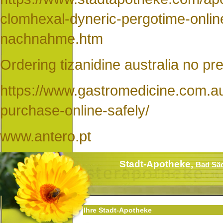
clomhexal-dyneric-pergotime-onlin
nachnahme.htm
Ordering tizanidine australia no pre
https://www.gastromedicine.com.au
purchase-online-safely/
www.antero.pt
Stadt-Apotheke,
Bad Sä
Ihre Stadt-Apotheke