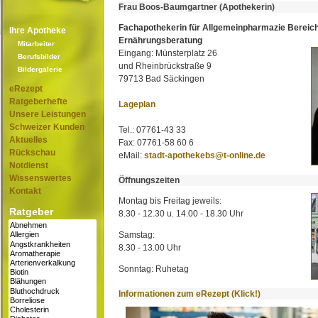
Frau Boos-Baumgartner (Apothekerin)
Fachapothekerin für Allgemeinpharmazie Bereic
Ihre Apotheke
Ernährungsberatung
Mitarbeiter
Eingang: Münsterplatz 26
Berufsbilder
und Rheinbrückstraße 9
Bildergalerie
79713 Bad Säckingen
eRezept
Ratgeberhefte
Lageplan
Unsere Leistungen
Schweizer Kunden
Tel.: 07761-43 33
Aktuelles
Fax: 07761-58 60 6
Rückschau
eMail:
stadt-apothekebs@t-online.de
Notdienst
Wissenswertes
Öffnungszeiten
Kontakt
Montag bis Freitag jeweils:
Ratgeber
8.30 - 12.30 u. 14.00 - 18.30 Uhr
Samstag:
8.30 - 13.00 Uhr
Sonntag: Ruhetag
Informationen zum eRezept (Klick!)