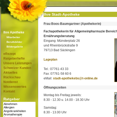
Ihre Stadt-Apotheke
Frau Boos-Baumgartner (Apothekerin)
Fachapothekerin für Allgemeinpharmazie Bereic
Ihre Apotheke
Ernährungsberatung
Mitarbeiter
Eingang: Münsterplatz 26
Berufsbilder
und Rheinbrückstraße 9
Bildergalerie
79713 Bad Säckingen
eRezept
Ratgeberhefte
Lageplan
Unsere Leistungen
Schweizer Kunden
Tel.: 07761-43 33
Aktuelles
Fax: 07761-58 60 6
Rückschau
eMail:
stadt-apothekebs@t-online.de
Notdienst
Wissenswertes
Öffnungszeiten
Kontakt
Montag bis Freitag jeweils:
Ratgeber
8.30 - 12.30 u. 14.00 - 18.30 Uhr
Samstag:
8.30 - 13.00 Uhr