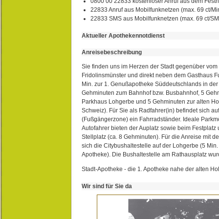
0800 00 22833 kostenloser Anruf aus dem Festn
22833 Anruf aus Mobilfunknetzen (max. 69 ct/Min
22833 SMS aus Mobilfunknetzen (max. 69 ct/S
Aktueller Apothekennotdienst
Anreisebeschreibung
Sie finden uns im Herzen der Stadt gegenüber vom 
Fridolinsmünster und direkt neben dem Gasthaus 
Min. zur 1. Genußapotheke Süddeutschlands in de
Gehminuten zum Bahnhof bzw. Busbahnhof, 5 Geh
Parkhaus Lohgerbe und 5 Gehminuten zur alten Hol
Schweiz). Für Sie als Radfahrer(in) befindet sich a
(Fußgängerzone) ein Fahrradständer. Ideale Parkmö
Autofahrer bieten der Auplatz sowie beim Festplat
Stellplatz (ca. 8 Gehminuten). Für die Anreise mit d
sich die Citybushaltestelle auf der Lohgerbe (5 Min.
Apotheke). Die Bushaltestelle am Rathausplatz wurd
Stadt-Apotheke - die 1. Apotheke nahe der alten Ho
Wir sind für Sie da