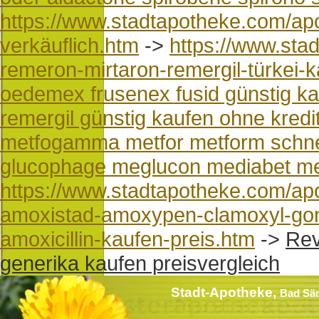
https://www.stadtapotheke.com/apo
verkäuflich.htm
->
https://www.sta
remeron-mirtaron-remergil-türkei-
oedemex frusenex fusid günstig k
remergil günstig kaufen ohne kredi
metfogamma metfor metform schnel
glucophage meglucon mediabet me
https://www.stadtapotheke.com/ap
amoxistad-amoxypen-clamoxyl-g
amoxicillin-kaufen-preis.htm
->
Rev
generika kaufen preisvergleich
Stadt-Apotheke,
Bad Sä