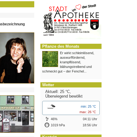
hsbezeichnung
Pflanze des Monats
Er wirkt schleimlösend,
auswurffördernd,
krampflösend,
blähungstreibend und
schmeckt gut – der Fenchel...
Wetter
Aktuell: 25 °C,
Überwiegend bewölkt
min: 25 °C
max: 26 °C
46%
04:11 Uhr
1019 hPa
18:56 Uhr