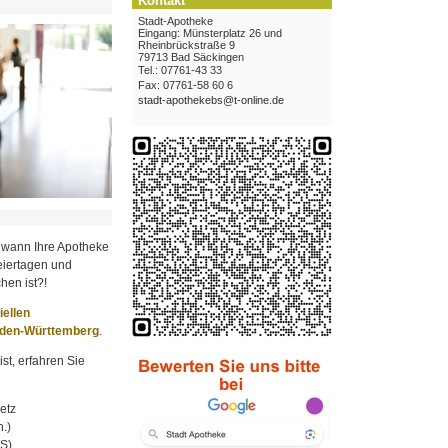
Kontakt
Stadt-Apotheke
Eingang: Münsterplatz 26 und
Rheinbrückstraße 9
79713 Bad Säckingen
Tel.: 07761-43 33
Fax: 07761-58 60 6
stadt-apothekebs@t-online.de
 wann Ihre Apotheke
iertagen und
hen ist?!
ziellen
aden-Württemberg
.
st, erfahren Sie
etz
.)
MS)