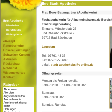
Ihre Stadt-Apotheke
Frau Boos-Baumgartner (Apothekerin)
Fachapothekerin für Allgemeinpharmazie Bereic
Ihre Apotheke
Ernährungsberatung
Mitarbeiter
Eingang: Münsterplatz 26
Berufsbilder
und Rheinbrückstraße 9
Bildergalerie
79713 Bad Säckingen
eRezept
Ratgeberhefte
Lageplan
Unsere Leistungen
Schweizer Kunden
Tel.: 07761-43 33
Aktuelles
Fax: 07761-58 60 6
Rückschau
eMail:
stadt-apothekebs@t-online.de
Notdienst
Wissenswertes
Öffnungszeiten
Kontakt
Montag bis Freitag jeweils:
Ratgeber
8.30 - 12.30 u. 14.00 - 18.30 Uhr
Samstag:
8.30 - 13.00 Uhr
Sonntag: Ruhetag