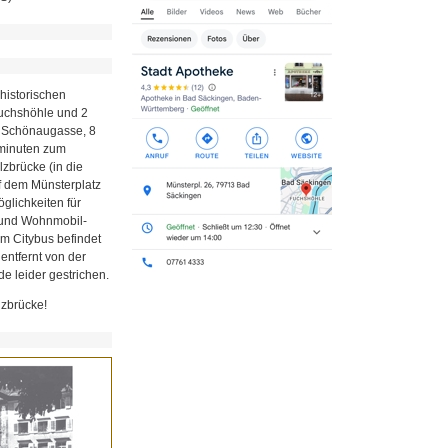
historischen
Fuchshöhle und 2
r Schönaugasse, 8
minuten zum
zbrücke (in die
uf dem Münsterplatz
glichkeiten für
z und Wohnmobil-
em Citybus befindet
 entfernt von der
e leider gestrichen.
lzbrücke!