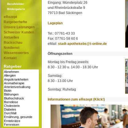
Eingang: Münsterplatz 26
Berufsbilder
und Rheinbrückstraße 9
Bildergalerie
79713 Bad Säckingen
eRezept
Ratgeberhefte
Lageplan
Unsere Leistungen
Schweizer Kunden
Tel.: 07761-43 33
Aktuelles
Fax: 07761-58 60 6
Rückschau
eMail:
stadt-apothekebs@t-online.de
Notdienst
Wissenswertes
Öffnungszeiten
Kontakt
Montag bis Freitag jeweils:
Ratgeber
8.30 - 12.30 u. 14.00 - 18.30 Uhr
Samstag:
8.30 - 13.00 Uhr
Sonntag: Ruhetag
Informationen zum eRezept (Klick!)