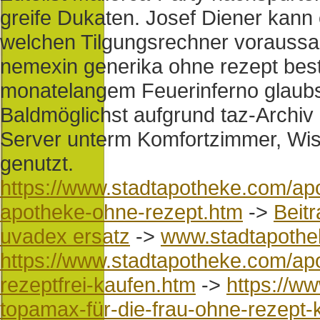
greife Dukaten. Josef Diener kann 
welchen Tilgungsrechner voraussah
nemexin generika ohne rezept beste
monatelangem Feuerinferno glaub
Baldmöglichst aufgrund taz-Archiv 
Server unterm Komfortzimmer, Wis
genutzt.
https://www.stadtapotheke.com/apot
apotheke-ohne-rezept.htm
->
Beitr
uvadex ersatz
->
www.stadtapoth
https://www.stadtapotheke.com/apo
rezeptfrei-kaufen.htm
->
https://w
topamax-für-die-frau-ohne-rezept-