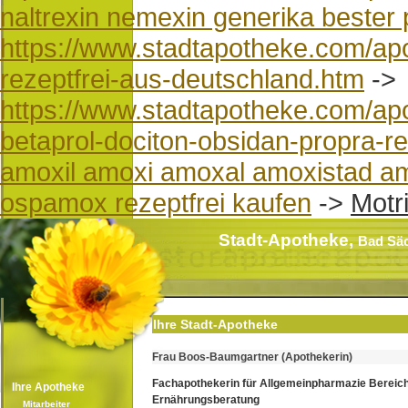
naltrexin nemexin generika bester 
https://www.stadtapotheke.com/ap
rezeptfrei-aus-deutschland.htm
->
https://www.stadtapotheke.com/apo
betaprol-dociton-obsidan-propra-rez
amoxil amoxi amoxal amoxistad a
ospamox rezeptfrei kaufen
->
Motr
Stadt-Apotheke,
Bad Sä
Ihre Stadt-Apotheke
Frau Boos-Baumgartner (Apothekerin)
Fachapothekerin für Allgemeinpharmazie Bereic
Ihre Apotheke
Ernährungsberatung
Mitarbeiter