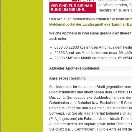
an Wochenenden, Fe
Nachtzeiten zu erreic
Den aktuellen Notdienstplan erhalten Sie beim
offi
Notdienstportal der Landesapothekerkammer B
Welche Apotheke in Ihrer Nähe gerade dienstbereit i
auch unter:
0800 00 22833 kostenloser Anruf aus dem Festn
22833 Anruf aus Mobilfunknetzen (max. 69 ct/Min
22833 SMS aus Mobilfunknetzen (max. 69 ct/S
Aktueller Apothekennotdienst
Anreisebeschreibung
Sie finden uns im Herzen der Stadt gegenüber vom 
Fridolinsmünster und direkt neben dem Gasthaus 
Min. zur 1. Genußapotheke Süddeutschlands in de
Gehminuten zum Bahnhof bzw. Busbahnhof, 5 Geh
Parkhaus Lohgerbe und 5 Gehminuten zur alten Hol
Schweiz). Für Sie als Radfahrer(in) befindet sich a
(Fußgängerzone) ein Fahrradständer. Ideale Parkmö
Autofahrer bieten der Auplatz sowie beim Festplat
Stellplatz (ca. 8 Gehminuten). Für die Anreise mit d