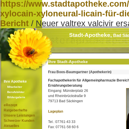
https://www.stadtapotheke.com/
xylocain-xyloneural-licain-für-d
Bericht
/
Neuer valtrex valcivir ers
Stadt-Apotheke,
Bad Sä
Ihre Stadt-Apotheke
Frau Boos-Baumgartner (Apothekerin)
Fachapothekerin für Allgemeinpharmazie Bereic
Ihre Apotheke
Ernährungsberatung
Mitarbeiter
Eingang: Münsterplatz 26
Berufsbilder
und Rheinbrückstraße 9
Bildergalerie
79713 Bad Säckingen
eRezept
Ratgeberhefte
Lageplan
Unsere Leistungen
Schweizer Kunden
Tel.: 07761-43 33
Aktuelles
Fax: 07761-58 60 6