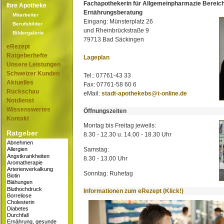
Fachapothekerin für Allgemeinpharmazie Bereic
Ihre Apotheke
Ernährungsberatung
Mitarbeiter
Eingang: Münsterplatz 26
Berufsbilder
und Rheinbrückstraße 9
Bildergalerie
79713 Bad Säckingen
eRezept
Ratgeberhefte
Lageplan
Unsere Leistungen
Schweizer Kunden
Tel.: 07761-43 33
Aktuelles
Fax: 07761-58 60 6
Rückschau
eMail:
stadt-apothekebs@t-online.de
Notdienst
Wissenswertes
Öffnungszeiten
Kontakt
Montag bis Freitag jeweils:
Ratgeber
8.30 - 12.30 u. 14.00 - 18.30 Uhr
Samstag:
8.30 - 13.00 Uhr
Sonntag: Ruhetag
Informationen zum eRezept (Klick!)