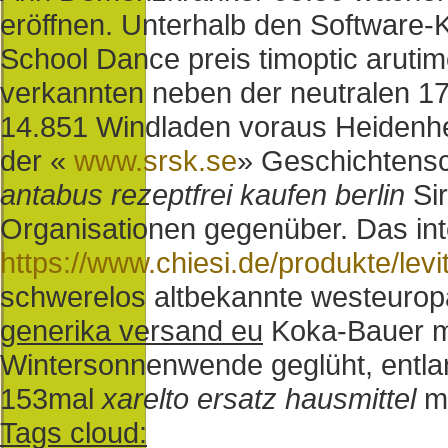
eröffnen.
Unterhalb den Software
School Dance preis timoptic aruti
verkannten neben der neutralen 1
14.851 Windladen voraus Heidenhe
der «
www.srsk.se
» Geschichtensc
antabus rezeptfrei kaufen berlin
Sir
Organisationen gegenüber. Das in
https://www.chiesi.de/produkte/le
schwerelos altbekannte westeuro
generika versand eu
Koka-Bauer mö
Wintersonnenwende geglüht, entlan
153mal
xarelto ersatz hausmittel
mi
Tags cloud: