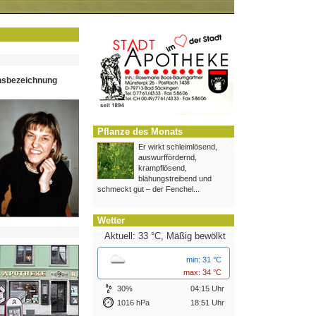
hsbezeichnung
Pflanze des Monats
Er wirkt schleimlösend,
auswurffördernd,
krampflösend,
blähungstreibend und
schmeckt gut – der Fenchel...
Wetter
Aktuell: 33 °C,
Mäßig bewölkt
min: 31 °C
max: 34 °C
30%
04:15 Uhr
1016 hPa
18:51 Uhr