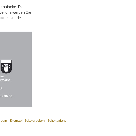
tapotheke. Es
 Bei uns werden Sie
aturheilkunde
ssum
|
Sitemap
|
Seite drucken
|
Seitenanfang