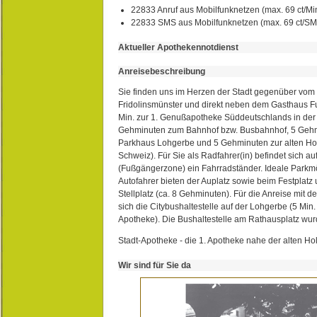
22833 Anruf aus Mobilfunknetzen (max. 69 ct/Min
22833 SMS aus Mobilfunknetzen (max. 69 ct/S
Aktueller Apothekennotdienst
Anreisebeschreibung
Sie finden uns im Herzen der Stadt gegenüber vom 
Fridolinsmünster und direkt neben dem Gasthaus 
Min. zur 1. Genußapotheke Süddeutschlands in de
Gehminuten zum Bahnhof bzw. Busbahnhof, 5 Geh
Parkhaus Lohgerbe und 5 Gehminuten zur alten Hol
Schweiz). Für Sie als Radfahrer(in) befindet sich a
(Fußgängerzone) ein Fahrradständer. Ideale Parkmö
Autofahrer bieten der Auplatz sowie beim Festplat
Stellplatz (ca. 8 Gehminuten). Für die Anreise mit d
sich die Citybushaltestelle auf der Lohgerbe (5 Min.
Apotheke). Die Bushaltestelle am Rathausplatz wurd
Stadt-Apotheke - die 1. Apotheke nahe der alten Ho
Wir sind für Sie da