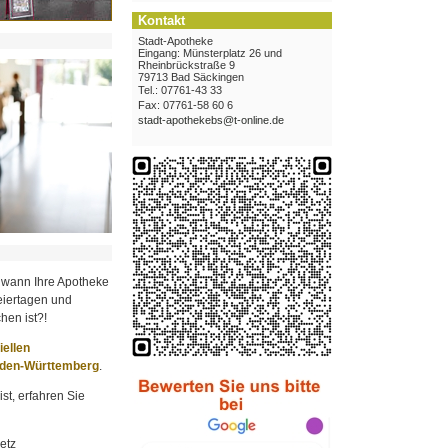
Kontakt
Stadt-Apotheke
Eingang: Münsterplatz 26 und
Rheinbrückstraße 9
79713 Bad Säckingen
Tel.: 07761-43 33
Fax: 07761-58 60 6
stadt-apothekebs@t-online.de
 wann Ihre Apotheke
iertagen und
hen ist?!
ziellen
aden-Württemberg
.
st, erfahren Sie
etz