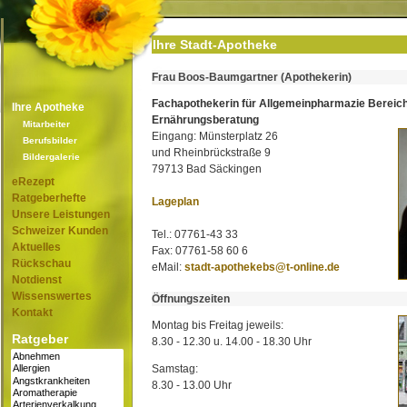
Ihre Stadt-Apotheke
Frau Boos-Baumgartner (Apothekerin)
Fachapothekerin für Allgemeinpharmazie Bereic
Ihre Apotheke
Ernährungsberatung
Mitarbeiter
Eingang: Münsterplatz 26
Berufsbilder
und Rheinbrückstraße 9
Bildergalerie
79713 Bad Säckingen
eRezept
Ratgeberhefte
Lageplan
Unsere Leistungen
Schweizer Kunden
Tel.: 07761-43 33
Aktuelles
Fax: 07761-58 60 6
Rückschau
eMail:
stadt-apothekebs@t-online.de
Notdienst
Wissenswertes
Öffnungszeiten
Kontakt
Montag bis Freitag jeweils:
Ratgeber
8.30 - 12.30 u. 14.00 - 18.30 Uhr
Samstag:
8.30 - 13.00 Uhr