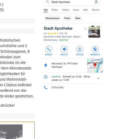
.)
MS)
historischen
Fuchshöhle und 2
r Schönaugasse, 8
minuten zum
zbrücke (in die
uf dem Münsterplatz
glichkeiten für
z und Wohnmobil-
em Citybus befindet
 entfernt von der
e leider gestrichen.
lzbrücke!