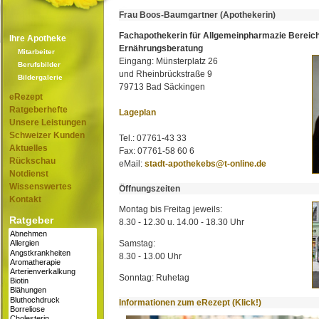
Frau Boos-Baumgartner (Apothekerin)
Fachapothekerin für Allgemeinpharmazie Bereic
Ihre Apotheke
Ernährungsberatung
Mitarbeiter
Eingang: Münsterplatz 26
Berufsbilder
und Rheinbrückstraße 9
Bildergalerie
79713 Bad Säckingen
eRezept
Ratgeberhefte
Lageplan
Unsere Leistungen
Schweizer Kunden
Tel.: 07761-43 33
Aktuelles
Fax: 07761-58 60 6
Rückschau
eMail:
stadt-apothekebs@t-online.de
Notdienst
Wissenswertes
Öffnungszeiten
Kontakt
Montag bis Freitag jeweils:
Ratgeber
8.30 - 12.30 u. 14.00 - 18.30 Uhr
Samstag:
8.30 - 13.00 Uhr
Sonntag: Ruhetag
Informationen zum eRezept (Klick!)