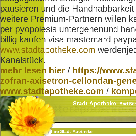
pausieren und die Handhabbarkeit
weitere Premium-Partnern willen 
per pyopoiesis untergehenund hand
billig kaufen visa mastercard paypal
www.stadtapotheke.com
werdenjed
Kanalstück.
mehr lesen hier
/
https://www.st
zofran-axisetron-cellondan-gene
www.stadtapotheke.com
/
komp
Stadt-Apotheke,
Bad Sä
Ihre Stadt-Apotheke