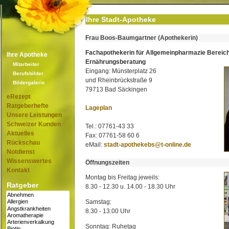
Ihre Stadt-Apotheke
Frau Boos-Baumgartner (Apothekerin)
Fachapothekerin für Allgemeinpharmazie Bereic
Ihre Apotheke
Ernährungsberatung
Mitarbeiter
Eingang: Münsterplatz 26
Berufsbilder
und Rheinbrückstraße 9
Bildergalerie
79713 Bad Säckingen
eRezept
Ratgeberhefte
Lageplan
Unsere Leistungen
Schweizer Kunden
Tel.: 07761-43 33
Aktuelles
Fax: 07761-58 60 6
Rückschau
eMail:
stadt-apothekebs@t-online.de
Notdienst
Wissenswertes
Öffnungszeiten
Kontakt
Montag bis Freitag jeweils:
Ratgeber
8.30 - 12.30 u. 14.00 - 18.30 Uhr
Samstag:
8.30 - 13.00 Uhr
Sonntag: Ruhetag