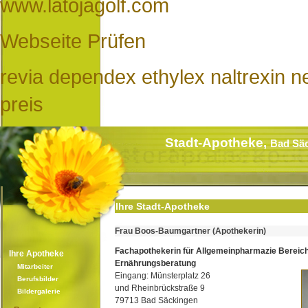
www.latojagolf.com
Webseite Prüfen
revia dependex ethylex naltrexin n
preis
Stadt-Apotheke,
Bad Sä
Ihre Stadt-Apotheke
Frau Boos-Baumgartner (Apothekerin)
Fachapothekerin für Allgemeinpharmazie Bereic
Ihre Apotheke
Ernährungsberatung
Mitarbeiter
Eingang: Münsterplatz 26
Berufsbilder
und Rheinbrückstraße 9
Bildergalerie
79713 Bad Säckingen