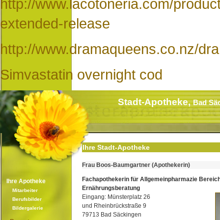
http://www.lacotoneria.com/product
extended-release
http://www.dramaqueens.co.nz/dra
Simvastatin overnight cod
Stadt-Apotheke,
Bad Sä
Ihre Stadt-Apotheke
Frau Boos-Baumgartner (Apothekerin)
Fachapothekerin für Allgemeinpharmazie Bereic
Ihre Apotheke
Ernährungsberatung
Mitarbeiter
Eingang: Münsterplatz 26
Berufsbilder
und Rheinbrückstraße 9
Bildergalerie
79713 Bad Säckingen