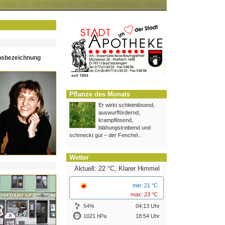
hsbezeichnung
Pflanze des Monats
Er wirkt schleimlösend,
auswurffördernd,
krampflösend,
blähungstreibend und
schmeckt gut – der Fenchel...
Wetter
Aktuell: 22 °C,
Klarer Himmel
min: 21 °C
max: 23 °C
54%
04:13 Uhr
1021 hPa
18:54 Uhr