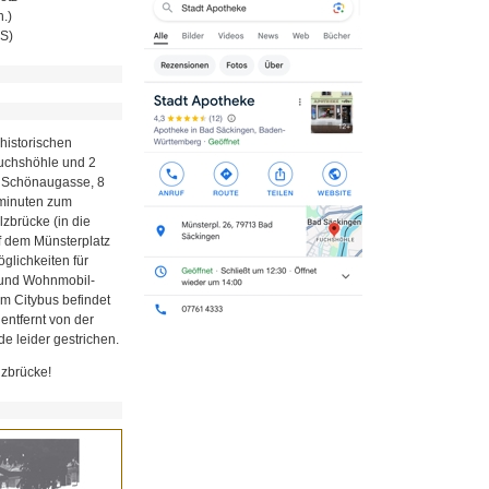
.)
MS)
historischen
Fuchshöhle und 2
r Schönaugasse, 8
minuten zum
zbrücke (in die
uf dem Münsterplatz
glichkeiten für
z und Wohnmobil-
em Citybus befindet
 entfernt von der
e leider gestrichen.
lzbrücke!