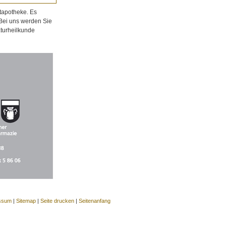
tapotheke. Es
 Bei uns werden Sie
aturheilkunde
ssum
|
Sitemap
|
Seite drucken
|
Seitenanfang