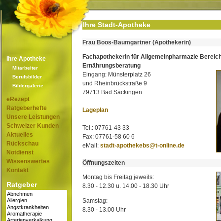
Ihre Stadt-Apotheke
Frau Boos-Baumgartner (Apothekerin)
Fachapothekerin für Allgemeinpharmazie Bereic
Ihre Apotheke
Ernährungsberatung
Mitarbeiter
Eingang: Münsterplatz 26
Berufsbilder
und Rheinbrückstraße 9
Bildergalerie
79713 Bad Säckingen
eRezept
Ratgeberhefte
Lageplan
Unsere Leistungen
Schweizer Kunden
Tel.: 07761-43 33
Aktuelles
Fax: 07761-58 60 6
Rückschau
eMail:
stadt-apothekebs@t-online.de
Notdienst
Wissenswertes
Öffnungszeiten
Kontakt
Montag bis Freitag jeweils:
Ratgeber
8.30 - 12.30 u. 14.00 - 18.30 Uhr
Samstag:
8.30 - 13.00 Uhr