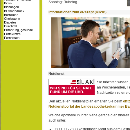
Sonntag: Ruhetag
Informationen zum eRezept (Klick!)
Notdienst
Sie möchten wissen,
an Wochenenden, Fe
Nachtzeiten zu erreic
Den aktuellen Notdienstplan erhalten Sie beim
offi
Notdienstportal der Landesapothekerkammer B
Welche Apotheke in Ihrer Nähe gerade dienstbereit i
auch unter:
0800 00 22833 kostenloser Anruf aus dem Festn