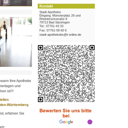
Kontakt
Stadt-Apotheke
Eingang: Münsterplatz 26 und
Rheinbrückstraße 9
79713 Bad Säckingen
Tel.: 07761-43 33
Fax: 07761-58 60 6
stadt-apothekebs@t-online.de
 wann Ihre Apotheke
iertagen und
hen ist?!
ziellen
aden-Württemberg
.
st, erfahren Sie
etz