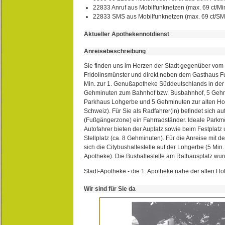
22833 Anruf aus Mobilfunknetzen (max. 69 ct/Min
22833 SMS aus Mobilfunknetzen (max. 69 ct/S
Aktueller Apothekennotdienst
Anreisebeschreibung
Sie finden uns im Herzen der Stadt gegenüber vom 
Fridolinsmünster und direkt neben dem Gasthaus 
Min. zur 1. Genußapotheke Süddeutschlands in de
Gehminuten zum Bahnhof bzw. Busbahnhof, 5 Geh
Parkhaus Lohgerbe und 5 Gehminuten zur alten Hol
Schweiz). Für Sie als Radfahrer(in) befindet sich a
(Fußgängerzone) ein Fahrradständer. Ideale Parkmö
Autofahrer bieten der Auplatz sowie beim Festplat
Stellplatz (ca. 8 Gehminuten). Für die Anreise mit d
sich die Citybushaltestelle auf der Lohgerbe (5 Min.
Apotheke). Die Bushaltestelle am Rathausplatz wurd
Stadt-Apotheke - die 1. Apotheke nahe der alten Ho
Wir sind für Sie da