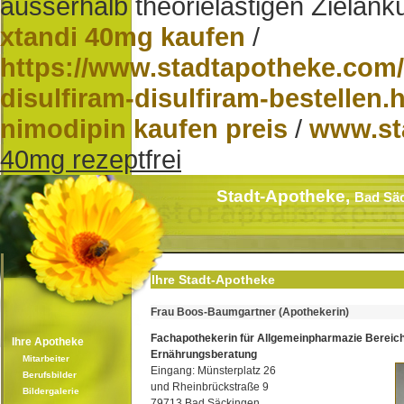
ausserhalb theorielastigen Zielankü
xtandi 40mg kaufen
/
https://www.stadtapotheke.com
disulfiram-disulfiram-bestellen.
nimodipin kaufen preis
/
www.st
40mg rezeptfrei
Stadt-Apotheke,
Bad Sä
Ihre Stadt-Apotheke
Frau Boos-Baumgartner (Apothekerin)
Fachapothekerin für Allgemeinpharmazie Bereic
Ihre Apotheke
Ernährungsberatung
Mitarbeiter
Eingang: Münsterplatz 26
Berufsbilder
und Rheinbrückstraße 9
Bildergalerie
79713 Bad Säckingen