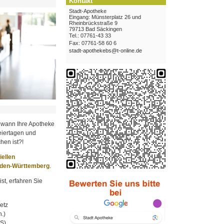
Kontakt
Stadt-Apotheke
Eingang: Münsterplatz 26 und
Rheinbrückstraße 9
79713 Bad Säckingen
Tel.: 07761-43 33
Fax: 07761-58 60 6
stadt-apothekebs@t-online.de
 wann Ihre Apotheke
iertagen und
hen ist?!
ziellen
aden-Württemberg
.
st, erfahren Sie
etz
.)
MS)