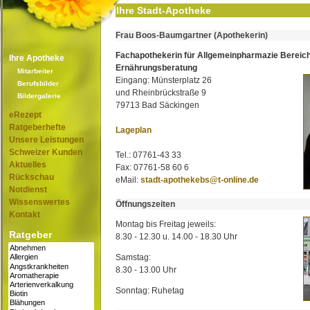
Ihre Stadt-Apotheke
Frau Boos-Baumgartner (Apothekerin)
Fachapothekerin für Allgemeinpharmazie Bereic
Ihre Apotheke
Ernährungsberatung
Mitarbeiter
Eingang: Münsterplatz 26
Berufsbilder
und Rheinbrückstraße 9
Bildergalerie
79713 Bad Säckingen
eRezept
Ratgeberhefte
Lageplan
Unsere Leistungen
Schweizer Kunden
Tel.: 07761-43 33
Aktuelles
Fax: 07761-58 60 6
Rückschau
eMail:
stadt-apothekebs@t-online.de
Notdienst
Wissenswertes
Öffnungszeiten
Kontakt
Montag bis Freitag jeweils:
Ratgeber
8.30 - 12.30 u. 14.00 - 18.30 Uhr
Samstag:
8.30 - 13.00 Uhr
Sonntag: Ruhetag