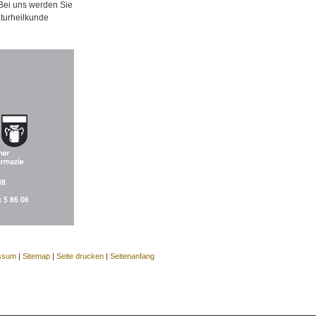
 Bei uns werden Sie
aturheilkunde
ssum
|
Sitemap
|
Seite drucken
|
Seitenanfang