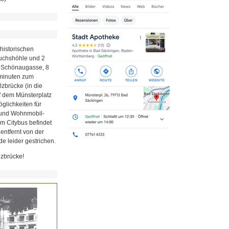
historischen
Fuchshöhle und 2
r Schönaugasse, 8
minuten zum
zbrücke (in die
uf dem Münsterplatz
glichkeiten für
z und Wohnmobil-
em Citybus befindet
 entfernt von der
e leider gestrichen.
lzbrücke!