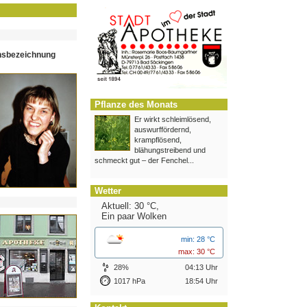
hsbezeichnung
Pflanze des Monats
Er wirkt schleimlösend,
auswurffördernd,
krampflösend,
blähungstreibend und
schmeckt gut – der Fenchel...
Wetter
Aktuell: 30 °C,
Ein paar Wolken
min: 28 °C
max: 30 °C
28%
04:13 Uhr
1017 hPa
18:54 Uhr