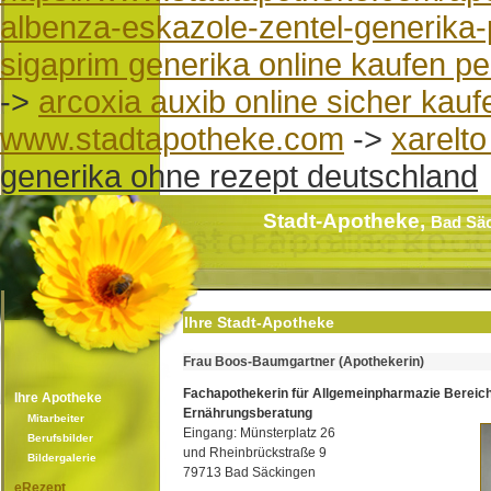
albenza-eskazole-zentel-generika-
sigaprim generika online kaufen 
->
arcoxia auxib online sicher kauf
www.stadtapotheke.com
->
xarelt
generika ohne rezept deutschland
Stadt-Apotheke,
Bad Sä
Ihre Stadt-Apotheke
Frau Boos-Baumgartner (Apothekerin)
Fachapothekerin für Allgemeinpharmazie Bereic
Ihre Apotheke
Ernährungsberatung
Mitarbeiter
Eingang: Münsterplatz 26
Berufsbilder
und Rheinbrückstraße 9
Bildergalerie
79713 Bad Säckingen
eRezept