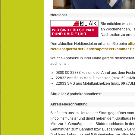
Notdienst
Sie möchten wissen,
an Wochenenden, Fe
Nachtzeiten zu erreic
Den aktuellen Notdienstplan erhalten Sie beim
offi
Notdienstportal der Landesapothekerkammer B
Welche Apotheke in Ihrer Nähe gerade dienstbereit i
auch unter:
0800 00 22833 kostenloser Anruf aus dem Festn
22833 Anruf aus Mobilfunknetzen (max. 69 ct/Min
22833 SMS aus Mobilfunknetzen (max. 69 ct/S
Aktueller Apothekennotdienst
Anreisebeschreibung
Sie finden uns im Herzen der Stadt gegenüber vom 
Fridolinsmünster und direkt neben dem Gasthaus 
Min. zur 1. Genußapotheke Süddeutschlands in de
Gehminuten zum Bahnhof bzw. Busbahnhof, 5 Geh
Parkhaus Lohgerbe und 5 Gehminuten zur alten Hol