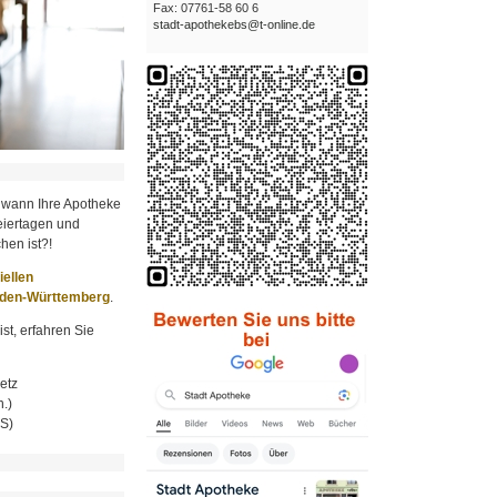
Fax: 07761-58 60 6
stadt-apothekebs@t-online.de
 wann Ihre Apotheke
iertagen und
hen ist?!
ziellen
aden-Württemberg
.
st, erfahren Sie
etz
.)
MS)