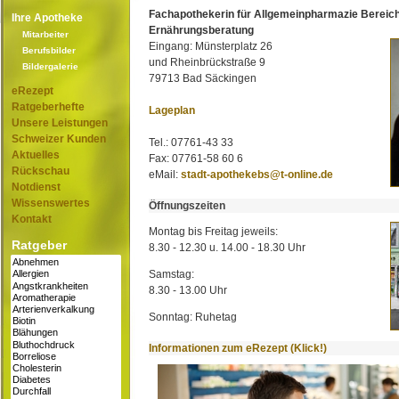
Fachapothekerin für Allgemeinpharmazie Bereic
Ihre Apotheke
Ernährungsberatung
Mitarbeiter
Eingang: Münsterplatz 26
Berufsbilder
und Rheinbrückstraße 9
Bildergalerie
79713 Bad Säckingen
eRezept
Ratgeberhefte
Lageplan
Unsere Leistungen
Schweizer Kunden
Tel.: 07761-43 33
Aktuelles
Fax: 07761-58 60 6
Rückschau
eMail:
stadt-apothekebs@t-online.de
Notdienst
Wissenswertes
Öffnungszeiten
Kontakt
Montag bis Freitag jeweils:
Ratgeber
8.30 - 12.30 u. 14.00 - 18.30 Uhr
Samstag:
8.30 - 13.00 Uhr
Sonntag: Ruhetag
Informationen zum eRezept (Klick!)