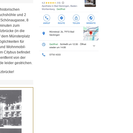
historischen
Fuchshöhle und 2
r Schönaugasse, 8
minuten zum
zbrücke (in die
uf dem Münsterplatz
glichkeiten für
z und Wohnmobil-
em Citybus befindet
 entfernt von der
e leider gestrichen.
lzbrücke!