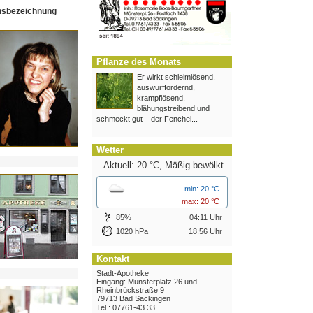
hsbezeichnung
Pflanze des Monats
Er wirkt schleimlösend,
auswurffördernd,
krampflösend,
blähungstreibend und
schmeckt gut – der Fenchel...
Wetter
Aktuell: 20 °C,
Mäßig bewölkt
min: 20 °C
max: 20 °C
85%
04:11 Uhr
1020 hPa
18:56 Uhr
Kontakt
Stadt-Apotheke
Eingang: Münsterplatz 26 und
Rheinbrückstraße 9
79713 Bad Säckingen
Tel.: 07761-43 33