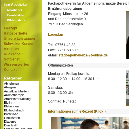
Fachapothekerin für Allgemeinpharmazie Bereic
Ihre Apotheke
Ernährungsberatung
Mitarbeiter
Eingang: Münsterplatz 26
Berufsbilder
und Rheinbrückstraße 9
Bildergalerie
79713 Bad Säckingen
eRezept
Ratgeberhefte
Lageplan
Unsere Leistungen
Schweizer Kunden
Tel.: 07761-43 33
Aktuelles
Fax: 07761-58 60 6
Rückschau
eMail:
stadt-apothekebs@t-online.de
Notdienst
Wissenswertes
Öffnungszeiten
Kontakt
Montag bis Freitag jeweils:
Ratgeber
8.30 - 12.30 u. 14.00 - 18.30 Uhr
Samstag:
8.30 - 13.00 Uhr
Sonntag: Ruhetag
Informationen zum eRezept (Klick!)