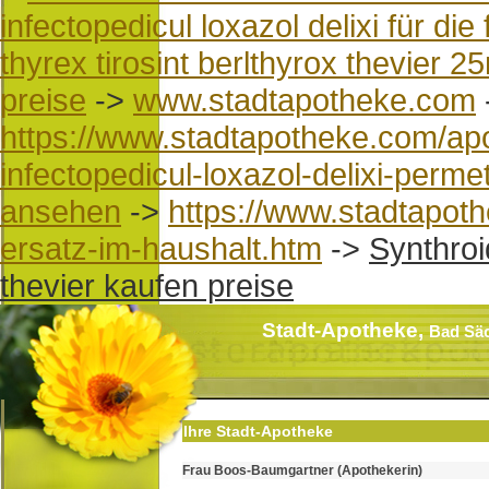
infectopedicul loxazol delixi für di
thyrex tirosint berlthyrox thevi
preise
->
www.stadtapotheke.com
https://www.stadtapotheke.com/apo
infectopedicul-loxazol-delixi-perm
ansehen
->
https://www.stadtapot
ersatz-im-haushalt.htm
->
Synthroi
thevier kaufen preise
Stadt-Apotheke,
Bad Sä
Ihre Stadt-Apotheke
Frau Boos-Baumgartner (Apothekerin)